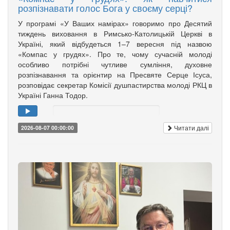
розпізнавати голос Бога у своєму серці?
У програмі «У Ваших намірах» говоримо про Десятий
тиждень виховання в Римсько-Католицькій Церкві в
Україні, який відбудеться 1–7 вересня під назвою
«Компас у грудях». Про те, чому сучасній молоді
особливо потрібні чутливе сумління, духовне
розпізнавання та орієнтир на Пресвяте Серце Ісуса,
розповідає секретар Комісії душпастирства молоді РКЦ в
Україні Ганна Тодор.
Читати далі
2026-08-07 00:00:00