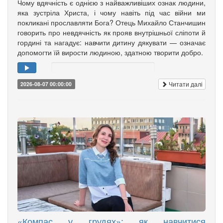
Чому вдячність є однією з найважливіших ознак людини,
яка зустріла Христа, і чому навіть під час війни ми
покликані прославляти Бога? Отець Михайло Станчишин
говорить про невдячність як прояв внутрішньої сліпоти й
гордині та нагадує: навчити дитину дякувати — означає
допомогти їй вирости людиною, здатною творити добро.
Читати далі
2026-08-07 00:00:00
«Компас у грудях»: як навчитися