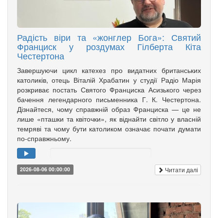
Радість віри та «жонглер Бога»: Святий
Франциск у роздумах Гілберта Кіта
Честертона
Завершуючи цикл катехез про видатних британських
католиків, отець Віталій Храбатин у студії Радіо Марія
розкриває постать Святого Франциска Асизького через
бачення легендарного письменника Г. К. Честертона.
Дізнайтеся, чому справжній образ Франциска — це не
лише «пташки та квіточки», як віднайти світло у власній
темряві та чому бути католиком означає почати думати
по-справжньому.
Читати далі
2026-08-06 00:00:00