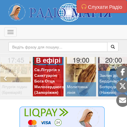
Слухати Радіо
Toggle navigation
17:45
19:00
20:00
В ефірі
Св.Літургія з
Санктуарію
Заклик до
Бога Отця
Бердичівської
Літургія годин
Милосердного
Молитовна
Богородиці
(Бревіарій)
(Запоріжжя)
лінія
(Наживо)