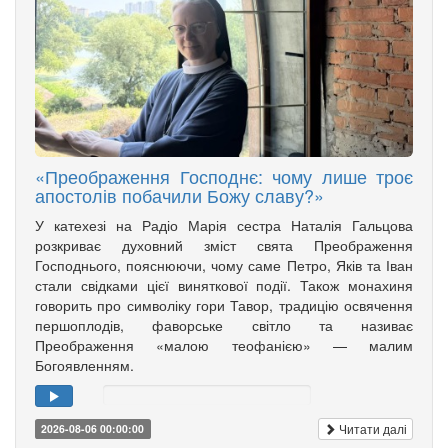
«Преображення Господнє: чому лише троє
апостолів побачили Божу славу?»
У катехезі на Радіо Марія сестра Наталія Гальцова
розкриває духовний зміст свята Преображення
Господнього, пояснюючи, чому саме Петро, Яків та Іван
стали свідками цієї виняткової події. Також монахиня
говорить про символіку гори Тавор, традицію освячення
першоплодів, фаворське світло та називає
Преображення «малою теофанією» — малим
Богоявленням.
Читати далі
2026-08-06 00:00:00