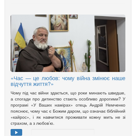
«Час — це любов: чому війна змінює наше
відчуття життя?»
Чому під час війни здається, що роки минають швидше,
а спогади про дитинство стають особливо дорогими? У
програмі «У Ваших намірах» отець Андрій Немченко
пояснює, чому час є Божим даром, що означає біблійний
«кайрос», і як навчитися проживати кожну мить не зі
страхом, а з любов’ю.