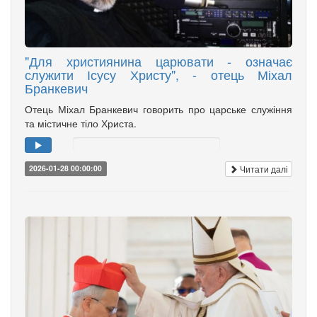
"Для християнина царювати - означає
служити Ісусу Христу", - отець Міхал
Бранкевич
Отець Міхал Бранкевич говорить про царське служіння
та містичне тіло Христа.
Читати далі
2026-01-28 00:00:00