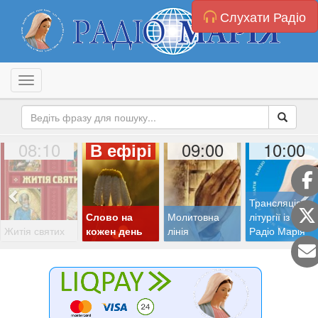
Слухати Радіо
Toggle navigation
08:10
09:00
10:00
В ефірі
Трансляція
Слово на
Молитовна
літургії із студії
Житія святих
кожен день
лінія
Радіо Марія