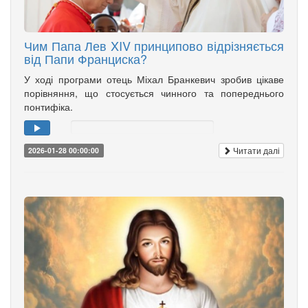
Чим Папа Лев XIV принципово відрізняється
від Папи Франциска?
У ході програми отець Міхал Бранкевич зробив цікаве
порівняння, що стосується чинного та попереднього
понтифіка.
Читати далі
2026-01-28 00:00:00