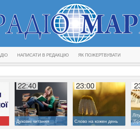
ДІО
НАПИСАТИ В РЕДАКЦІЮ
ЯК ПОЖЕРТВУВАТИ
22:40
23:00
2
Літ
Духовні читання
Слово на кожен день
(Бр