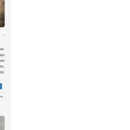
 -
ам:
що
рих
е,
те;
лі