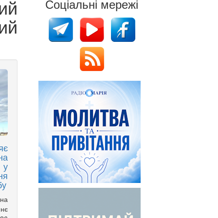
ий
Соціальні мережі
ий
яє
на
 у
ня
бу
ана
нє