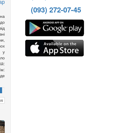
ар
(093) 272-07-45
на
 до
ід
вні
чи,
вох
н у
ло
їй:
їм:
 де
лі