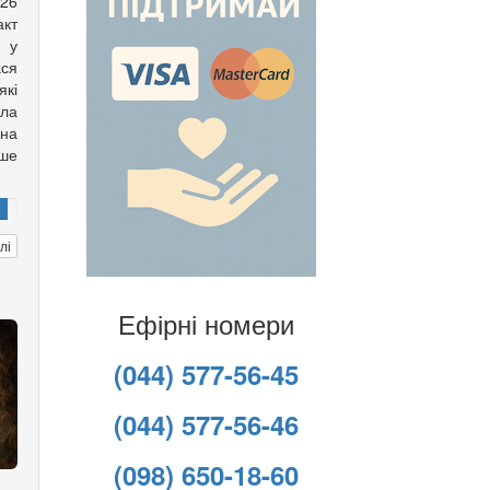
026
акт
я у
ся
які
ала
 на
ше
лі
Ефірні номери
(044) 577-56-45
(044) 577-56-46
(098) 650-18-60