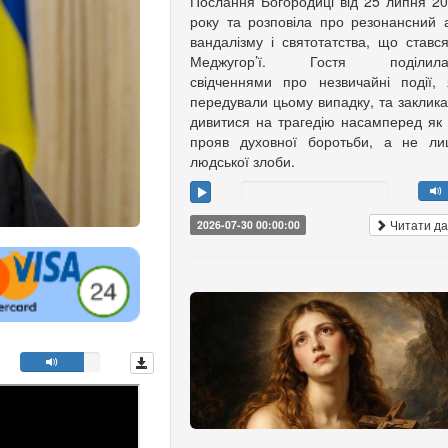
Послання Богородиці від 25 липня 2
року та розповіла про резонансний 
вандалізму і святотатства, що ставс
Меджугор’ї. Гостя поділила
свідченнями про незвичайні події, 
передували цьому випадку, та заклик
дивитися на трагедію насамперед як
прояв духовної боротьби, а не ли
людської злоби.
Читати да
2026-07-30 00:00:00