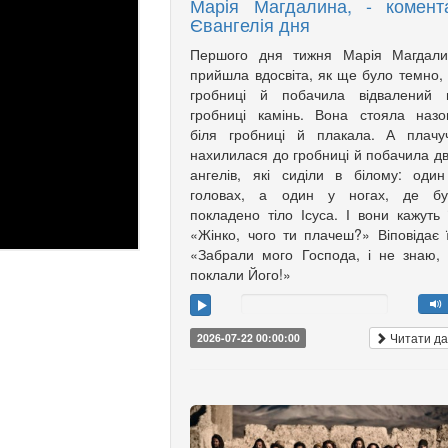
Марія Магдалина, - комент
Євангелія дня
Першого дня тижня Марія Магдали
прийшла вдосвіта, як ще було темно,
гробниці й побачила відвалений в
гробниці камінь. Вона стояла назо
біля гробниці й плакала. А плачу
нахилилася до гробниці й побачила д
ангелів, які сиділи в білому: оди
головах, а один у ногах, де бу
покладено тіло Ісуса. І вони кажуть 
«Жінко, чого ти плачеш?» Віповідає 
«Забрали мого Господа, і не знаю,
поклали Його!»
Читати да
2026-07-22 00:00:00