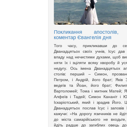
Покликання апостолів,
коментар Євангелія дня
Того часу, прикликавши до се
Дванадцятьох своїх учнів, Ісус дав
владу над нечистими духами, щоб ви
няти їх і зціляти всяку хворобу й ус
недугу. Ось імена Дванадцятьох а
столів: перший – Симон, прозван
Петром, і Андрій, його брат; Яків З
ведеїв та Йоан, його брат; Филип
Вартоломей; Тома і мит­ник Матей; Я
Алфеїв і Та­дей; Симон Кананіт і 
Іска­рі­от­ський, який і зрадив Його. 
Дванадцятьох послав Ісус і заповів 
кажучи: «На дорогу язич­ників не йдіт
до міста самарійського не входьте
йдіть радше до загиблих овець до