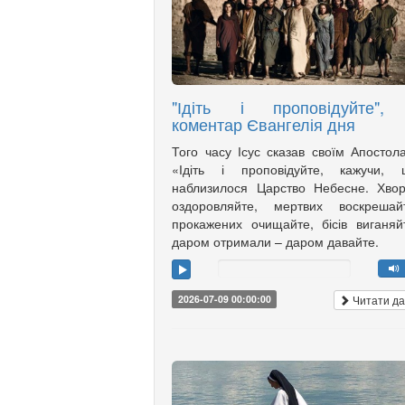
"Ідіть і проповідуйте",
коментар Євангелія дня
Того часу Ісус сказав своїм Апостол
«Ідіть і проповідуйте, кажучи, 
наблизилося Царство Небесне. Хво
оздоровляйте, мертвих воскрешайт
прокажених очищайте, бісів виганяй
даром отримали – даром давайте.
Читати да
2026-07-09 00:00:00