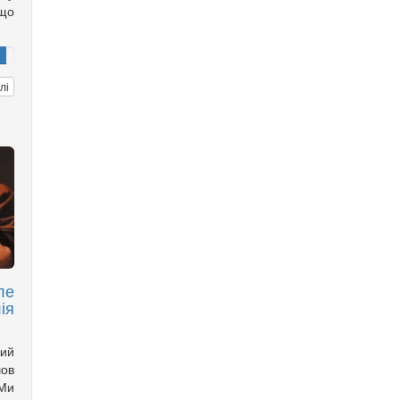
 що
лі
ле
ія
ий
шов
«Ми