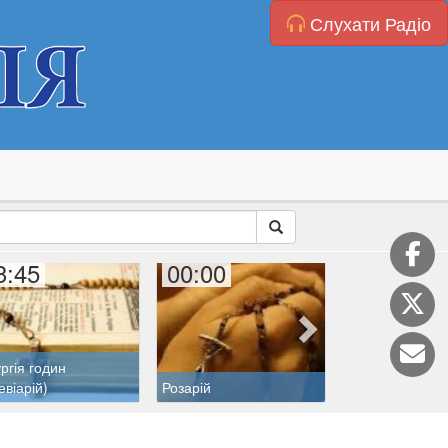
Слухати Радіо
3:45
00:00
00:30
ургія годин
евіарій)
Розарій
Катехиза