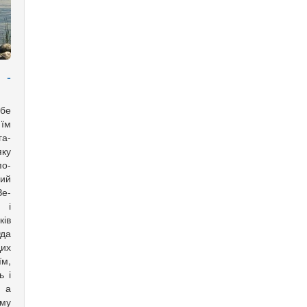
 -
бе
 їм
га­
яку
по­
ий
е­­
 і
ків
Юда
Цих
їм,
ь і
, а
му