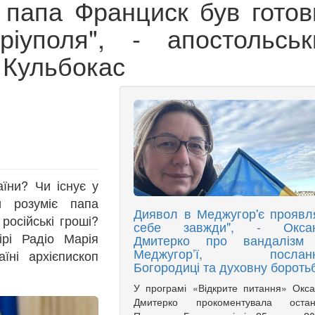
у папа Франциск був готов
іуполя", - апостольськ
 Кульбокас
їни? Чи існує у
и розуміє папа
Диявол в Меджугор'є проявл
російські гроші?
себе завжди", - Окса
рі Радіо Марія
Дмитерко про вандалізм
Меджугор’ї, послан
їні архієпископ
Богородиці та духовну бороть
У програмі «Відкрите питання» Окс
Дмитерко прокоментувала остан