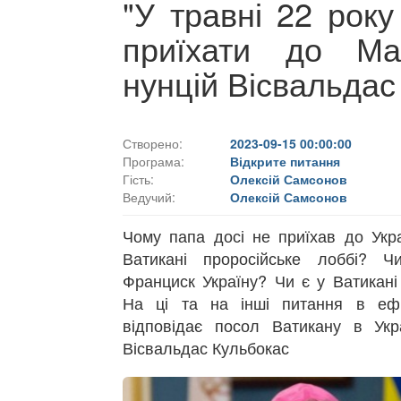
"У травні 22 рок
приїхати до Мар
нунцій Вісвальдас
Створено:
2023-09-15 00:00:00
Програма:
Відкрите питання
Гість:
Олексій Самсонов
Ведучий:
Олексій Самсонов
Чому папа досі не приїхав до Укра
Ватикані проросійське лоббі? Ч
Франциск Україну? Чи є у Ватикані 
На ці та на інші питання в ефі
відповідає посол Ватикану в Укра
Вісвальдас Кульбокас