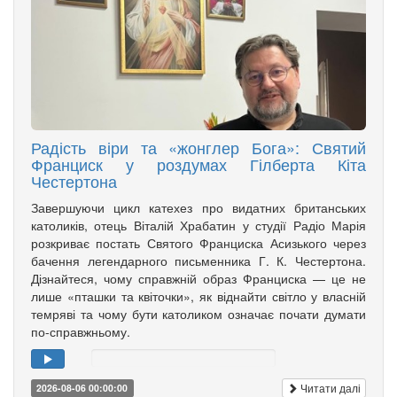
Радість віри та «жонглер Бога»: Святий
Франциск у роздумах Гілберта Кіта
Честертона
Завершуючи цикл катехез про видатних британських
католиків, отець Віталій Храбатин у студії Радіо Марія
розкриває постать Святого Франциска Асизького через
бачення легендарного письменника Г. К. Честертона.
Дізнайтеся, чому справжній образ Франциска — це не
лише «пташки та квіточки», як віднайти світло у власній
темряві та чому бути католиком означає почати думати
по-справжньому.
Читати далі
2026-08-06 00:00:00