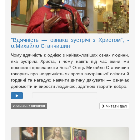
"Вдячність — ознака зустрічі з Христом", -
о.Михайло Станчишин
Чому вдячність є однією з найважливіших ознак людини,
яка зустріла Христа, і чому навіть під час війни ми
покликані прославляти Бога? Отець Михайло Станчишин
говорить про невдячність як прояв внутрішньої сліпоти й
гордині та нагадує: навчити дитину дякувати — означає
допомогти їй вирости людиною, здатною творити добро.
Читати далі
2026-08-07 00:00:00