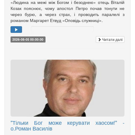
«Людина на межі між Богом і безоднею» отець Віталій
Козак пояснює, чому апостол Петро почав тонути не
через бурю, а через страх, і проводить паралелі з
романом Маргарет Етвуд «Оповідь служниці».
Читати далі
2026-08-05 00:00:00
"Тільки Бог може керувати хаосом!" -
о.Роман Василів