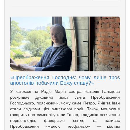
«Преображення Господнє: чому лише троє
апостолів побачили Божу славу?»
У катехезі на Радіо Марія сестра Наталія Гальцова
розкриває духовний зміст свята Преображення
Господнього, пояснюючи, чому саме Петро, Яків та Іван
стали свідками цієї виняткової події. Також монахиня
говорить про символіку гори Тавор, традицію освячення
першоплодів, фаворське світло та називає
Преображення «малою теофанією» — малим