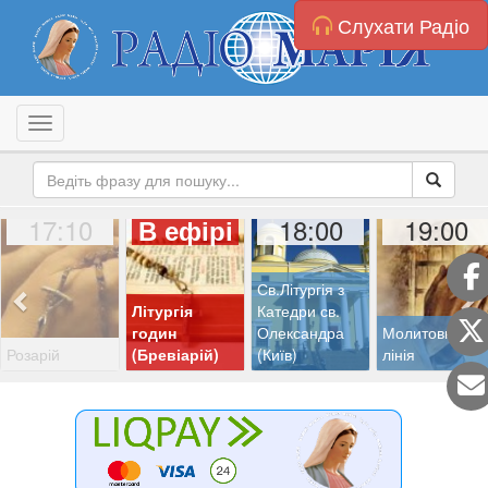
Слухати Радіо
Toggle navigation
17:10
18:00
19:00
В ефірі
Св.Літургія з
Літургія
Катедри св.
годин
Олександра
Молитовна
Розарій
(Бревіарій)
(Київ)
лінія