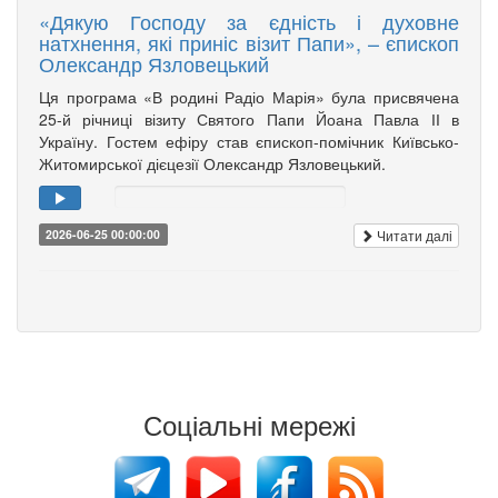
«Дякую Господу за єдність і духовне
натхнення, які приніс візит Папи», – єпископ
Олександр Язловецький
Ця програма «В родині Радіо Марія» була присвячена
25-й річниці візиту Святого Папи Йоана Павла ІІ в
Україну. Гостем ефіру став єпископ-помічник Київсько-
Житомирської дієцезії Олександр Язловецький.
Читати далі
2026-06-25 00:00:00
Соціальні мережі