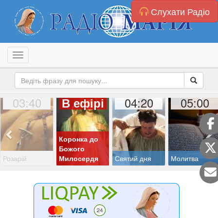
Слухати Радіо
Toggle navigation
03:40
04:20
05:00
В ефірі
Коронка до
Божого
Розарій
Милосердя
Святий дня
Молитва