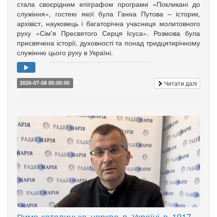
стала своєрідним епіграфом програми «Покликані до
служіння», гостею якої була Ганна Путова – історик,
архівіст, науковець і багаторічна учасниця молитовного
руху «Сім'я Пресвятого Серця Ісуса». Розмова була
присвячена історії, духовності та понад тридцятирічному
служінню цього руху в Україні.
Читати далі
2026-07-08 00:00:00
Римо-католицька церква в Україні в 1917 –