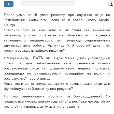
Пропонуємо вашій увазі розмову про служіння отців на
Телебаченні Віковічного Слова та в Католицькому Медіа-
Центрі.
Говорили про те, ким вони є, як стали священниками-
облатами, у чому полягають їхні обов’язки як працівників
католицького медіаресурсу, які труднощі супроводжують
адміністративну роботу. Як минає їхній робочий день і які
проєкти вважають найважливішими?
І Медіа-Центр, і EWTN, як і Радіо Марія, діють у благодійній
сфері та для забезпечення своєї діяльності можуть
розраховувати лише на підтримку своїх глядачів і слухачів,
принципово не використовуючи комерційну чи політичну
рекламу, якої просто немає.
Чому молитва та пожертва вірних є такими важливими для
функціонування й розвитку цих ресурсів?
Як отці переживають обстріли та бомбардування? Як
працюють в умовах повномасштабної агресії вже четвертий рік
поспіль? І як допомагає їм життя у спільноті?