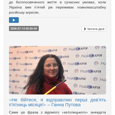
до богопосвяченого життя в сучасних умовах, коли
Україна вже п’ятий рік переживає повномасштабну
російську агресію.
Читати далі
2026-07-14 00:00:00
«Не бійтеся, я відправляю перші дев'ять
п'ятниць місяця!» – Ганна Путова
Саме ця фраза з відомого «католицького» анекдота