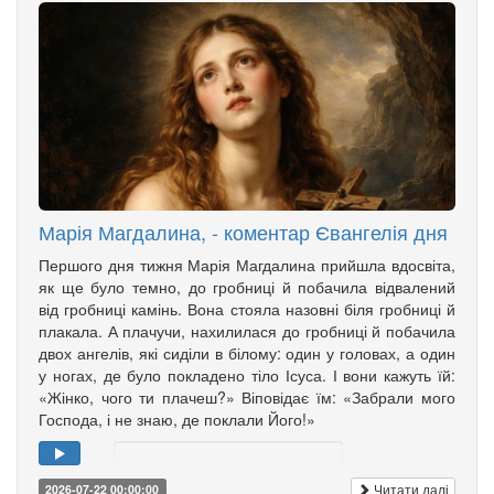
Марія Магдалина, - коментар Євангелія дня
Першого дня тижня Марія Магдалина прийшла вдосвіта,
як ще було темно, до гробниці й побачила відвалений
від гробниці камінь. Вона стояла назовні біля гробниці й
плакала. А плачучи, нахилилася до гробниці й побачила
двох ангелів, які сиділи в білому: один у головах, а один
у ногах, де було покладено тіло Ісуса. І вони кажуть їй:
«Жінко, чого ти плачеш?» Віповідає їм: «Забрали мого
Господа, і не знаю, де поклали Його!»
Читати далі
2026-07-22 00:00:00