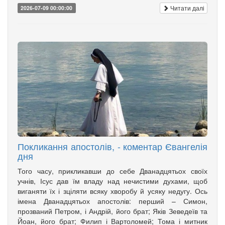
Читати далі
2026-07-09 00:00:00
Покликання апостолів, - коментар Євангелія
дня
Того часу, прикликавши до себе Дванадцятьох своїх
учнів, Ісус дав їм владу над нечистими духами, щоб
вига­няти їх і зціляти всяку хворобу й усяку недугу. Ось
імена Дванадцятьох апо­столів: перший – Симон,
прозваний Петром, і Андрій, його брат; Яків Зе­­ведеїв та
Йоан, його брат; Филип і Вартоломей; Тома і мит­ник