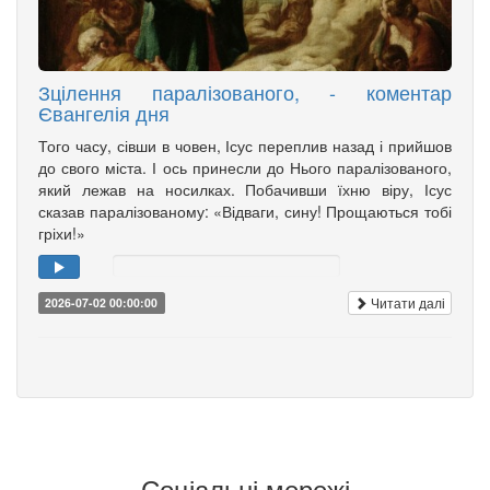
Зцілення паралізованого, - коментар
Євангелія дня
Того часу, сівши в човен, Ісус переплив назад і прийшов
до свого міста. І ось принесли до Нього паралізованого,
який лежав на носилках. Побачивши їхню віру, Ісус
сказав паралізованому: «Відваги, сину! Прощаються тобі
гріхи!»
Читати далі
2026-07-02 00:00:00
Соціальні мережі