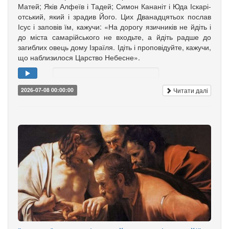
Матей; Яків Алфеїв і Та­дей; Симон Кананіт і Юда Іска­рі­
от­ський, який і зрадив Його. Цих Дванадцятьох послав
Ісус і заповів їм, кажучи: «На дорогу язич­ників не йдіть і
до міста самарійського не входьте, а йдіть радше до
загиблих овець дому Ізраїля. Ідіть і проповідуйте, кажучи,
що наблизилося Царство Небесне».
Читати далі
2026-07-08 00:00:00