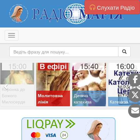
Слухати Радіо
Toggle navigation
15:00
15:40
16:00
В ефірі
Коронка до
Божого
Молитовна
Дитяча
Милосердя
лінія
катехиза
Катехиза