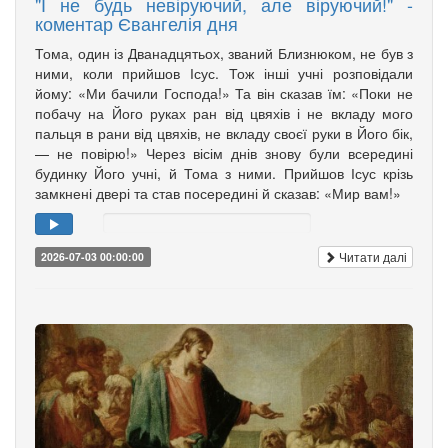
"І не будь невіруючий, але віруючий!" -
коментар Євангелія дня
Тома, один із Дванадцятьох, званий Близнюком, не був з
ними, коли прийшов Ісус. Тож інші учні розповідали
йому: «Ми бачили Господа!» Та він сказав їм: «Поки не
побачу на Його руках ран від цвяхів і не вкладу мого
пальця в рани від цвяхів, не вкладу своєї руки в Його бік,
— не повірю!» Через вісім днів знову були всередині
будинку Його учні, й Тома з ними. Прийшов Ісус крізь
замкнені двері та став посередині й сказав: «Мир вам!»
Читати далі
2026-07-03 00:00:00