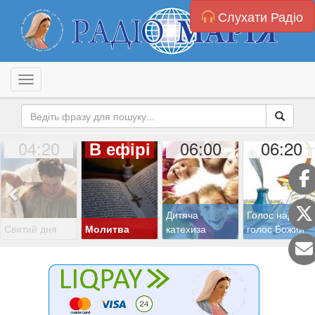
Слухати Радіо
Toggle navigation
04:20
06:00
06:20
В ефірі
Дитяча
Голос народу,
Святий дня
Молитва
катехиза
голос Божий