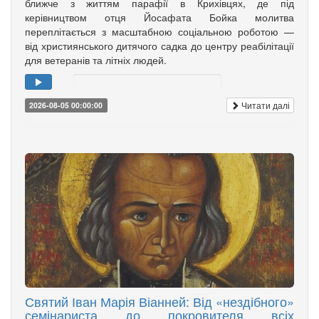
ближче з життям парафії в Крихівцях, де під
керівництвом отця Йосафата Бойка молитва
переплітається з масштабною соціальною роботою —
від християнського дитячого садка до центру реабілітації
для ветеранів та літніх людей.
Читати далі
2026-08-05 00:00:00
Святий Іван Марія Віанней: Від «нездібного»
семінариста до покровителя всіх