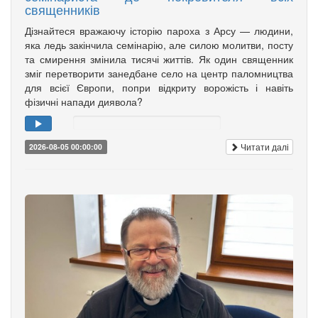
священників
Дізнайтеся вражаючу історію пароха з Арсу — людини,
яка ледь закінчила семінарію, але силою молитви, посту
та смирення змінила тисячі життів. Як один священник
зміг перетворити занедбане село на центр паломництва
для всієї Європи, попри відкриту ворожість і навіть
фізичні напади диявола?
Читати далі
2026-08-05 00:00:00