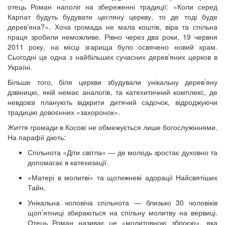
отець Роман наполіг на збереженні традиції: «Коли серед
Карпат будуть будувати цегляну церкву, то де тоді буде
дерев'яна?». Хоча громада не мала коштів, віра та спільна
праця зробили неможливе. Рівно через два роки, 19 червня
2011 року, на місці згарища було освячено новий храм.
Сьогодні це одна з найбільших сучасних дерев’яних церков в
Україні.
Більше того, біля церкви збудували унікальну дерев’яну
дзвіницю, якій немає аналогів, та катехитичний комплекс, де
невдовзі планують відкрити дитячий садочок, відроджуючи
традицію довоєнних «захоронок».
Життя громади в Косові не обмежується лише богослужіннями.
На парафії діють:
Спільнота «Діти світла» — де молодь зростає духовно та
допомагає в катехизації.
«Матері в молитві» та щотижневі адорації Найсвятіших
Тайн.
Унікальна чоловіча спільнота — близько 30 чоловіків
щоп’ятниці збираються на спільну молитву на вервиці.
Отець Роман називає це «молитовною зброєю», яка