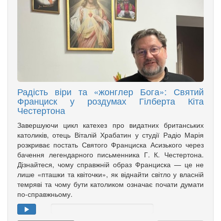
Радість віри та «жонглер Бога»: Святий
Франциск у роздумах Гілберта Кіта
Честертона
Завершуючи цикл катехез про видатних британських
католиків, отець Віталій Храбатин у студії Радіо Марія
розкриває постать Святого Франциска Асизького через
бачення легендарного письменника Г. К. Честертона.
Дізнайтеся, чому справжній образ Франциска — це не
лише «пташки та квіточки», як віднайти світло у власній
темряві та чому бути католиком означає почати думати
по-справжньому.