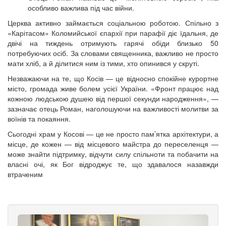
особливо важлива під час війни.
Церква активно займається соціальною роботою. Спільно з
«Карітасом» Коломийської єпархії при парафії діє їдальня, де
двічі на тиждень отримують гарячі обіди близько 50
потребуючих осіб. За словами священника, важливо не просто
мати хліб, а й ділитися ним із тими, хто опинився у скруті.
Незважаючи на те, що Косів — це відносно спокійне курортне
місто, громада живе болем усієї України. «Фронт працює над
кожною людською душею від першої секунди народження», —
зазначає отець Роман, наголошуючи на важливості молитви за
воїнів та покаяння.
Сьогодні храм у Косові — це не просто пам’ятка архітектури, а
місце, де кожен — від місцевого майстра до переселенця —
може знайти підтримку, відчути силу спільноти та побачити на
власні очі, як Бог відроджує те, що здавалося назавжди
втраченим