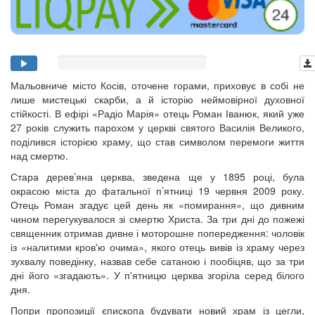
Мальовниче місто Косів, оточене горами, приховує в собі не
лише мистецькі скарби, а й історію неймовірної духовної
стійкості. В ефірі «Радіо Марія» отець Роман Іванюк, який уже
27 років служить парохом у церкві святого Василія Великого,
поділився історією храму, що став символом перемоги життя
над смертю.
Стара дерев’яна церква, зведена ще у 1895 році, була
окрасою міста до фатальної п’ятниці 19 червня 2009 року.
Отець Роман згадує цей день як «помирання», що дивним
чином перегукувалося зі смертю Христа. За три дні до пожежі
священник отримав дивне і моторошне попередження: чоловік
із «налитими кров'ю очима», якого отець вивів із храму через
зухвалу поведінку, назвав себе сатаною і пообіцяв, що за три
дні його «згадають». У п'ятницю церква згоріла серед білого
дня.
Попри пропозиції єпископа будувати новий храм із цегли,