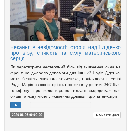
Чекання в невідомості: історія Надії Діденко
про віру, стійкість та силу материнського
серця
Як перетворити нестерпний біль від зникнення сина на
фронті на джерело допомоги для інших? Надія Діденко,
мати безвісти зниклого захисника, поділилася в ефірі
Радіо Марія своєю історією: про життя у режимі 24/7 біля
телефону, про волонтерство, в’язані «сердечка» для
бійців та нову місію у «сімейній домівці» для дітей-сиріт.
Читати далі
2026-08-06 00:00:00