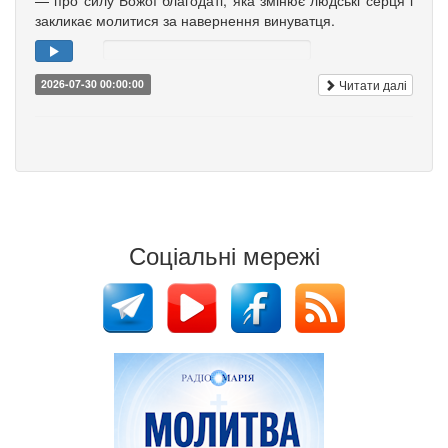
— про силу Божої благодаті, яка змінює людські серця і
закликає молитися за навернення винуватця.
Читати далі
2026-07-30 00:00:00
Соціальні мережі