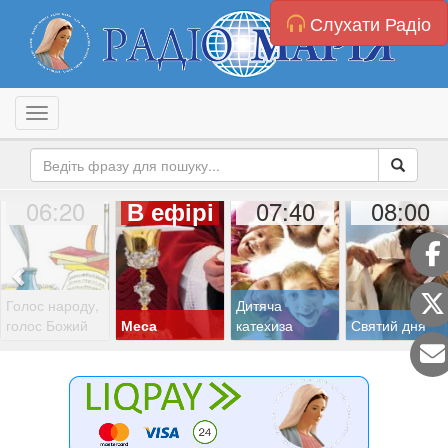
Слухати Радіо
Toggle navigation
06:20
07:40
08:00
В ефірі
Голос народу,
Дитяча
голос Божий
Меса
катехиза
Святий дня