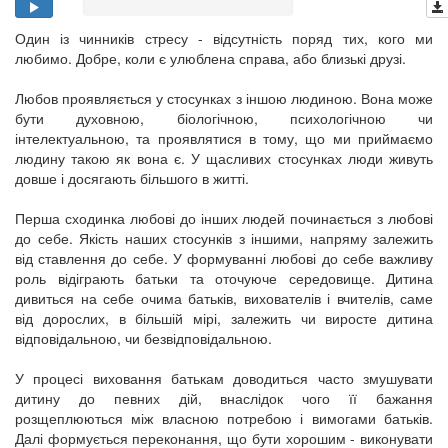
Один із чинників стресу - відсутність поряд тих, кого ми
любимо. Добре, коли є улюблена справа, або близькі друзі.
Любов проявляється у стосунках з іншою людиною. Вона може
бути духовною, біологічною, психологічною чи
інтелектуальною, та проявлятися в тому, що ми приймаємо
людину такою як вона є. У щасливих стосунках люди живуть
довше і досягають більшого в житті.
Перша сходинка любові до інших людей починається з любові
до себе. Якість наших стосунків з іншими, напряму залежить
від ставлення до себе. У формуванні любові до себе важливу
роль відіграють батьки та оточуюче середовище. Дитина
дивиться на себе очима батьків, вихователів і вчителів, саме
від дорослих, в більшій мірі, залежить чи виросте дитина
відповідальною, чи безвідповідальною.
У процесі виховання батькам доводиться часто змушувати
дитину до певних дій, внаслідок чого її бажання
розщеплюються між власною потребою і вимогами батьків.
Далі формується переконання, що бути хорошим - виконувати