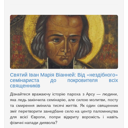
Святий Іван Марія Віанней: Від «нездібного»
семінариста до покровителя всіх
священників
Дізнайтеся вражаючу історію пароха з Арсу — людини,
яка ледь закінчила семінарію, але силою молитви, посту
та смирення змінила тисячі життів. Як один священник
зміг перетворити занедбане село на центр паломництва
для всієї Європи, попри відкриту ворожість і навіть
фізичні напади диявола?