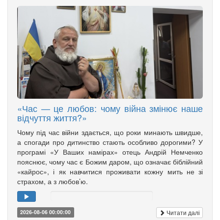
«Час — це любов: чому війна змінює наше
відчуття життя?»
Чому під час війни здається, що роки минають швидше,
а спогади про дитинство стають особливо дорогими? У
програмі «У Ваших намірах» отець Андрій Немченко
пояснює, чому час є Божим даром, що означає біблійний
«кайрос», і як навчитися проживати кожну мить не зі
страхом, а з любов’ю.
Читати далі
2026-08-06 00:00:00