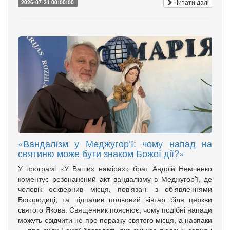
Читати далі
2026-07-31 00:00:00
«Вандалізм у Меджугор’ї: чому напад на
святиню може бути знаком Божої дії?»
У програмі «У Ваших намірах» брат Андрій Немченко
коментує резонансний акт вандалізму в Меджугор’ї, де
чоловік осквернив місця, пов’язані з об’явленнями
Богородиці, та підпалив польовий вівтар біля церкви
святого Якова. Священник пояснює, чому подібні напади
можуть свідчити не про поразку святого місця, а навпаки