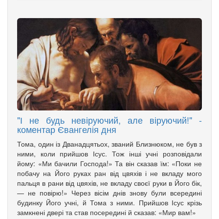
"І не будь невіруючий, але віруючий!" -
коментар Євангелія дня
Тома, один із Дванадцятьох, званий Близнюком, не був з
ними, коли прийшов Ісус. Тож інші учні розповідали
йому: «Ми бачили Господа!» Та він сказав їм: «Поки не
побачу на Його руках ран від цвяхів і не вкладу мого
пальця в рани від цвяхів, не вкладу своєї руки в Його бік,
— не повірю!» Через вісім днів знову були всередині
будинку Його учні, й Тома з ними. Прийшов Ісус крізь
замкнені двері та став посередині й сказав: «Мир вам!»