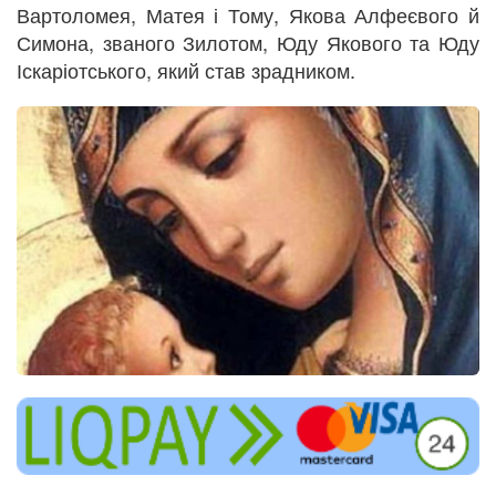
Вартоломея, Матея і Тому, Якова Алфеєвого й
Симона, званого Зилотом, Юду Якового та Юду
Іскаріотського, який став зрадником.