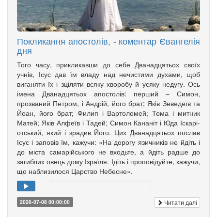
Покликання апостолів, - коментар Євангелія
дня
Того часу, прикликавши до себе Дванадцятьох своїх
учнів, Ісус дав їм владу над нечистими духами, щоб
вига­няти їх і зціляти всяку хворобу й усяку недугу. Ось
імена Дванадцятьох апо­столів: перший – Симон,
прозваний Петром, і Андрій, його брат; Яків Зе­­ведеїв та
Йоан, його брат; Филип і Вартоломей; Тома і мит­ник
Матей; Яків Алфеїв і Та­дей; Симон Кананіт і Юда Іска­рі­
от­ський, який і зрадив Його. Цих Дванадцятьох послав
Ісус і заповів їм, кажучи: «На дорогу язич­ників не йдіть і
до міста самарійського не входьте, а йдіть радше до
загиблих овець дому Ізраїля. Ідіть і проповідуйте, кажучи,
що наблизилося Царство Небесне».
Читати далі
2026-07-08 00:00:00