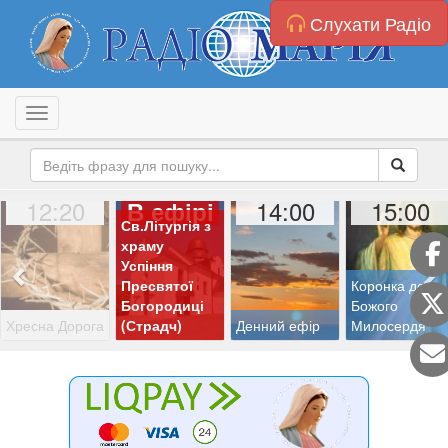
Слухати Радіо
Toggle navigation
12:20
14:00
15:00
В ефірі
Св.Літургія з
храму
Успіння
Пресвятої
Коронка до
Богородиці
Божого
Хресна Дорога
(Страдч)
Денний ефір
Милосердя