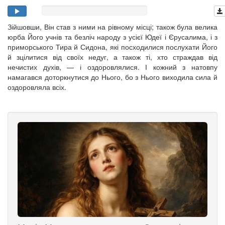
Зійшовши, Він став з ними на рівному місці; також була велика
юрба Його учнів та безліч народу з усієї Юдеї і Єрусалима, і з
приморського Тира й Сидона, які посходилися послухати Його
й зцілитися від своїх недуг, а також ті, хто страждав від
нечистих духів, — і оздоровлялися. І кожний з натовпу
намагався доторкнутися до Нього, бо з Нього виходила сила й
оздоровляла всіх.