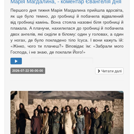
Марія Магдалина, - коментар Євангелія дня
Першого дня тижня Марія Магдалина прийшла вдосвіта,
як ще було темно, до гробниці й побачила відвалений
від гробниці камінь. Вона стояла назовні біля гробниці й
плакала. А плачучи, нахилилася до гробниці й побачила
двох ангелів, які сиділи в білому: один у головах, а один
у ногах, де було покладено тіло Ісуса. І вони кажуть їй:
«Жінко, чого ти плачеш?» Віповідає їм: «Забрали мого
Господа, і не знаю, де поклали Його!»
Читати далі
2026-07-22 00:00:00