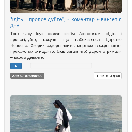
"Ідіть і проповідуйте", - коментар Євангелія
дня
Того часу Ісус сказав своїм Апостолам: «Ідіть і
проповідуйте, кажучи, що наблизилося Царство
Небесне. Хворих оздоровляйте, мертвих воскрешайте,
прокажених очищайте, бісів виганяйте; даром отримали
– даром давайте.
Читати далі
2026-07-09 00:00:00