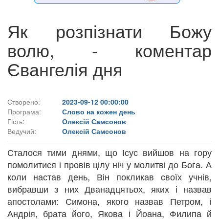
Як розпізнати Божу
волю, - коментар
Євангелія дня
Створено:
2023-09-12 00:00:00
Програма:
Слово на кожен день
Гість:
Олексій Самсонов
Ведучий:
Олексій Самсонов
Сталося тими днями, що Ісус вийшов на гору
помолитися і провів цілу ніч у молитві до Бога. А
коли настав день, Він покликав cвоїх учнів,
вибравши з них Дванадцятьох, яких і назвав
апостолами: Симона, якого назвав Петром, і
Андрія, брата його, Якова і Йоана, Филипа й