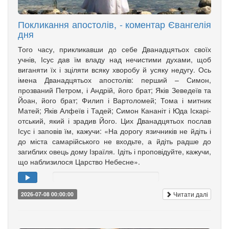
Покликання апостолів, - коментар Євангелія
дня
Того часу, прикликавши до себе Дванадцятьох своїх
учнів, Ісус дав їм владу над нечистими духами, щоб
вига­няти їх і зціляти всяку хворобу й усяку недугу. Ось
імена Дванадцятьох апо­столів: перший – Симон,
прозваний Петром, і Андрій, його брат; Яків Зе­­ведеїв та
Йоан, його брат; Филип і Вартоломей; Тома і мит­ник
Матей; Яків Алфеїв і Та­дей; Симон Кананіт і Юда Іска­рі­
от­ський, який і зрадив Його. Цих Дванадцятьох послав
Ісус і заповів їм, кажучи: «На дорогу язич­ників не йдіть і
до міста самарійського не входьте, а йдіть радше до
загиблих овець дому Ізраїля. Ідіть і проповідуйте, кажучи,
що наблизилося Царство Небесне».
Читати далі
2026-07-08 00:00:00