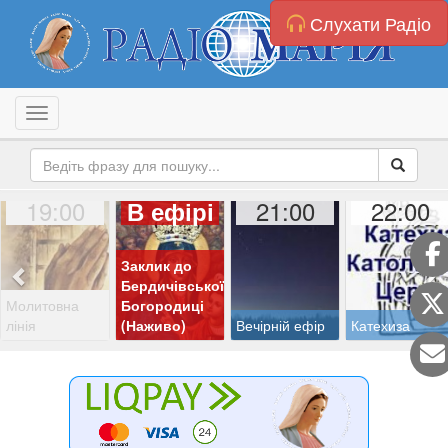
Слухати Радіо
Toggle navigation
19:00
21:00
22:00
В ефірі
Заклик до
Бердичівської
Молитовна
Богородиці
лінія
(Наживо)
Вечірній ефір
Катехиза