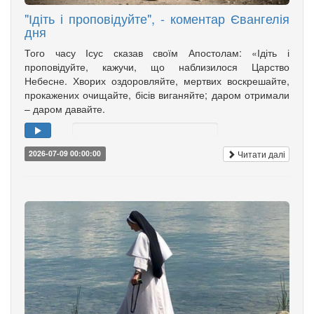
"Ідіть і проповідуйте", - коментар Євангелія
дня
Того часу Ісус сказав своїм Апостолам: «Ідіть і
проповідуйте, кажучи, що наблизилося Царство
Небесне. Хворих оздоровляйте, мертвих воскрешайте,
прокажених очищайте, бісів виганяйте; даром отримали
– даром давайте.
Читати далі
2026-07-09 00:00:00