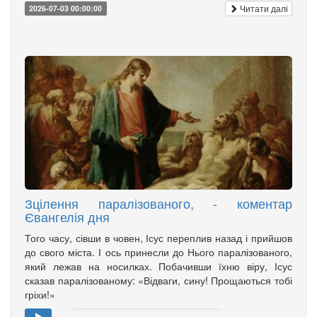
Читати далі
2026-07-03 00:00:00
Зцілення паралізованого, - коментар
Євангелія дня
Того часу, сівши в човен, Ісус переплив назад і прийшов
до свого міста. І ось принесли до Нього паралізованого,
який лежав на носилках. Побачивши їхню віру, Ісус
сказав паралізованому: «Відваги, сину! Прощаються тобі
гріхи!»