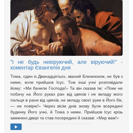
"І не будь невіруючий, але віруючий!" -
коментар Євангелія дня
Тома, один із Дванадцятьох, званий Близнюком, не був з
ними, коли прийшов Ісус. Тож інші учні розповідали
йому: «Ми бачили Господа!» Та він сказав їм: «Поки не
побачу на Його руках ран від цвяхів і не вкладу мого
пальця в рани від цвяхів, не вкладу своєї руки в Його бік,
— не повірю!» Через вісім днів знову були всередині
будинку Його учні, й Тома з ними. Прийшов Ісус крізь
замкнені двері та став посередині й сказав: «Мир вам!»