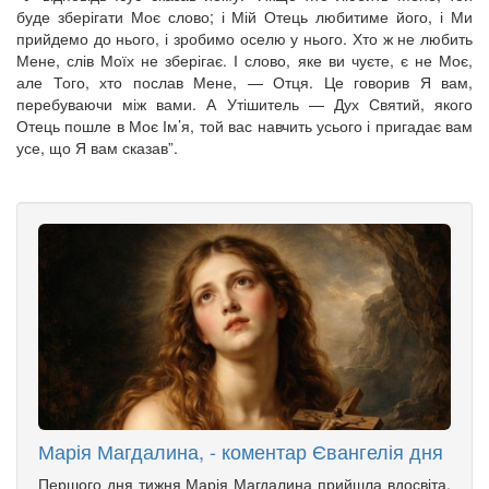
буде зберігати Моє слово; і Мій Отець любитиме його, і Ми
прийдемо до нього, і зробимо оселю у нього. Хто ж не любить
Мене, слів Моїх не зберігає. І слово, яке ви чуєте, є не Моє,
але Того, хто послав Мене, — Отця. Це говорив Я вам,
перебуваючи між вами. А Утішитель — Дух Святий, якого
Отець пошле в Моє Ім’я, той вас навчить усього і пригадає вам
усе, що Я вам сказав”.
Марія Магдалина, - коментар Євангелія дня
Першого дня тижня Марія Магдалина прийшла вдосвіта,