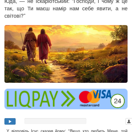
Юда, — не Іскаріотський: “Господи, і чому ж це
так, що Ти маєш намір нам себе явити, а не
світові?”
У відповідь Ісус сказав йому: “Якщо хто любить Мене, той