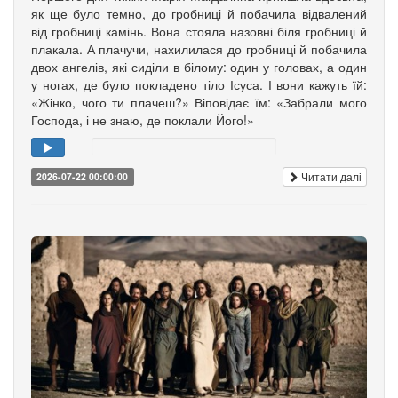
як ще було темно, до гробниці й побачила відвалений
від гробниці камінь. Вона стояла назовні біля гробниці й
плакала. А плачучи, нахилилася до гробниці й побачила
двох ангелів, які сиділи в білому: один у головах, а один
у ногах, де було покладено тіло Ісуса. І вони кажуть їй:
«Жінко, чого ти плачеш?» Віповідає їм: «Забрали мого
Господа, і не знаю, де поклали Його!»
Читати далі
2026-07-22 00:00:00