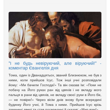
"І не будь невіруючий, але віруючий!" -
коментар Євангелія дня
Тома, один із Дванадцятьох, званий Близнюком, не був з
ними, коли прийшов Ісус. Тож інші учні розповідали
йому: «Ми бачили Господа!» Та він сказав їм: «Поки не
побачу на Його руках ран від цвяхів і не вкладу мого
пальця в рани від цвяхів, не вкладу своєї руки в Його бік,
— не повірю!» Через вісім днів знову були всередині
будинку Його учні, й Тома з ними. Прийшов Ісус крізь
замкнені двері та став посередині й сказав: «Мир вам!»