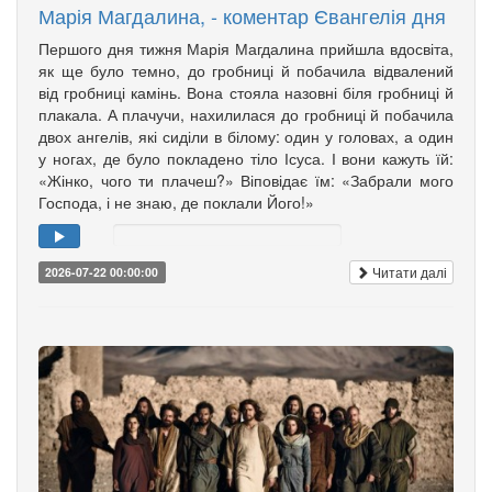
Марія Магдалина, - коментар Євангелія дня
Першого дня тижня Марія Магдалина прийшла вдосвіта,
як ще було темно, до гробниці й побачила відвалений
від гробниці камінь. Вона стояла назовні біля гробниці й
плакала. А плачучи, нахилилася до гробниці й побачила
двох ангелів, які сиділи в білому: один у головах, а один
у ногах, де було покладено тіло Ісуса. І вони кажуть їй:
«Жінко, чого ти плачеш?» Віповідає їм: «Забрали мого
Господа, і не знаю, де поклали Його!»
Читати далі
2026-07-22 00:00:00