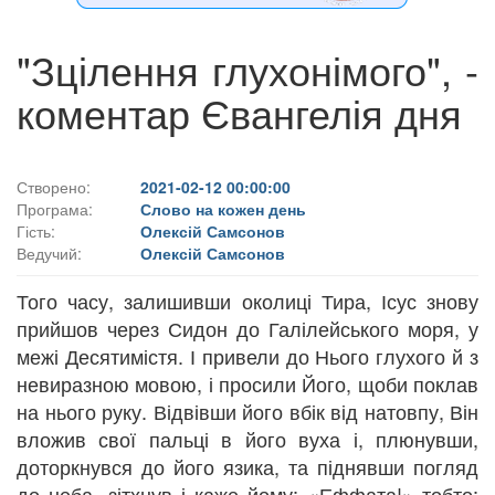
"Зцілення глухонімого", -
коментар Євангелія дня
Створено:
2021-02-12 00:00:00
Програма:
Слово на кожен день
Гість:
Олексій Самсонов
Ведучий:
Олексій Самсонов
Того часу, залишивши околиці Тира, Ісус знову
прийшов через Сидон до Галілейського моря, у
межі Десятимістя. І привели до Нього глухого й з
невиразною мовою, і просили Його, щоби поклав
на нього руку. Відвівши його вбік від натовпу, Він
вложив свої пальці в його вуха і, плюнувши,
доторкнувся до його язика, та піднявши погляд
до неба, зітхнув і каже йому: «Еффата!» тобто: