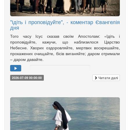
"Ідіть і проповідуйте", - коментар Євангелія
дня
Того часу Ісус сказав своїм Апостолам: «Ідіть і
проповідуйте, кажучи, що наблизилося Царство
Небесне. Хворих оздоровляйте, мертвих воскрешайте,
прокажених очищайте, бісів виганяйте; даром отримали
– даром давайте.
Читати далі
2026-07-09 00:00:00