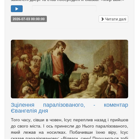
Читати далі
2026-07-03 00:00:00
Зцілення паралізованого, - коментар
Євангелія дня
Того часу, сівши в човен, Ісус переплив назад і прийшов
до свого міста. І ось принесли до Нього паралізованого,
який лежав на носилках. Побачивши їхню віру, Ісус
сказав паралізованому: «Відваги, сину! Прощаються тобі