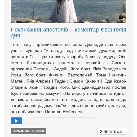
Покликання апостолів, - коментар Євангелія
дня
Того часу, прикликавши до себе Дванадцятьох своїх
учнів, Ісус дав їм владу над нечистими духами, щоб
вига­няти їх і зціляти всяку хворобу й усяку недугу. Ось
імена Дванадцятьох апо­столів: перший – Симон,
прозваний Петром, і Андрій, його брат; Яків Зе­­ведеїв та
Йоан, його брат; Филип і Вартоломей; Тома і мит­ник
Матей; Яків Алфеїв і Та­дей; Симон Кананіт і Юда Іска­рі­
от­ський, який і зрадив Його. Цих Дванадцятьох послав
Ісус і заповів їм, кажучи: «На дорогу язич­ників не йдіть і
до міста самарійського не входьте, а йдіть радше до
загиблих овець дому Ізраїля. Ідіть і проповідуйте, кажучи,
що наблизилося Царство Небесне».
Читати далі
2026-07-08 00:00:00