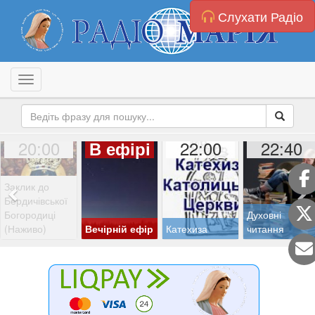
Слухати Радіо
Toggle navigation
20:00
22:00
22:40
В ефірі
Заклик до
Бердичівської
Богородиці
Духовні
(Наживо)
Вечірній ефір
Катехиза
читання