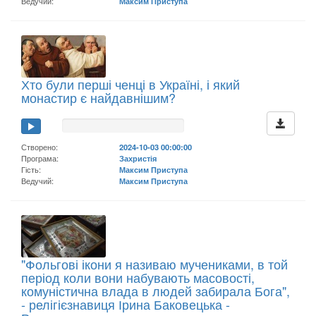
Ведучий:
Максим Приступа
Хто були перші ченці в Україні, і який
монастир є найдавнішим?
Створено:
2024-10-03 00:00:00
Програма:
Захристія
Гість:
Максим Приступа
Ведучий:
Максим Приступа
"Фольгові ікони я називаю мучениками, в той
період коли вони набувають масовості,
комуністична влада в людей забирала Бога",
- релігієзнавиця Ірина Баковецька -