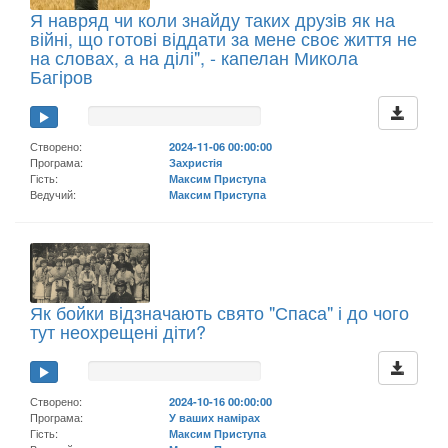
Я навряд чи коли знайду таких друзів як на
війні, що готові віддати за мене своє життя не
на словах, а на ділі", - капелан Микола
Багіров
Створено:
2024-11-06 00:00:00
Програма:
Захристія
Гість:
Максим Приступа
Ведучий:
Максим Приступа
Як бойки відзначають свято "Спаса" і до чого
тут неохрещені діти?
Створено:
2024-10-16 00:00:00
Програма:
У ваших намірах
Гість:
Максим Приступа