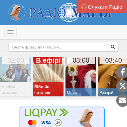
Слухати Радіо
Toggle navigation
02:00
03:00
03:40
В ефірі
Непісні
Біблійні
розмови
читання
Меса
Розарій