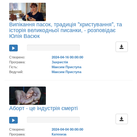
Випікання пасок, традиція "христування", та
історія великодньої писанки, - розповідає
Юлія Васюк
Створено:
2024-04-16 00:00:00
Програма:
Захристія
Гість:
Максим Приступа
Ведучий:
Максим Приступа
Аборт - це індустрія смерті
Створено:
2024-04-04 00:00:00
Програма:
Катехиза