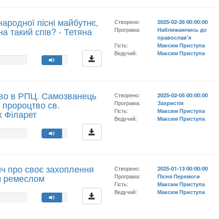
народної пісні майбутнє,
Створено:
2025-02-26 00:00:00
на такий спів? - Тетяна
Програма:
Наближаючись до
православ'я
Гість:
Максим Приступа
Ведучий:
Максим Приступа
во в РПЦ. Самозванець
Створено:
2025-02-05 00:00:00
 пророцтво св.
Програма:
Захристія
Гість:
Максим Приступа
х Філарет
Ведучий:
Максим Приступа
ч про своє захоплення
Створено:
2025-01-13 00:00:00
м ремеслом
Програма:
Пісня Перемоги
Гість:
Максим Приступа
Ведучий:
Максим Приступа