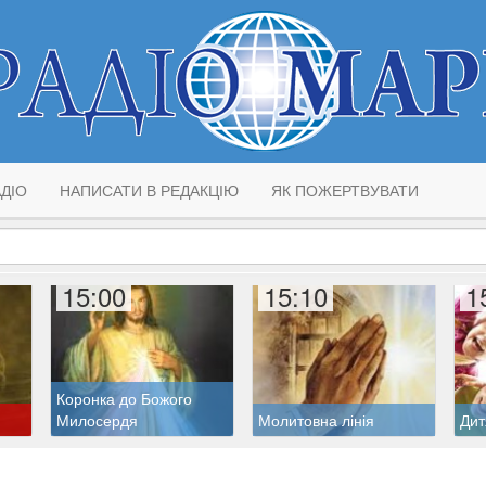
ДІО
НАПИСАТИ В РЕДАКЦІЮ
ЯК ПОЖЕРТВУВАТИ
15:00
15:10
1
Коронка до Божого
Милосердя
Молитовна лінія
Дит