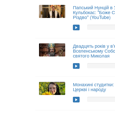
Папський Нунцій в 
Кульбокас: "Боже С
Різдво" (YouTube)
Двадцять років у в'
Вселенському Собор
святого Миколая
Монахині студитки:
Церкві і народу