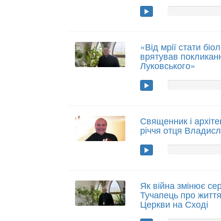
«Від мрії стати біо
врятував покликанн
Луковського»
Священник і архіте
річчя отця Владис
Як війна змінює се
Тучапець про життя
Церкви на Сході