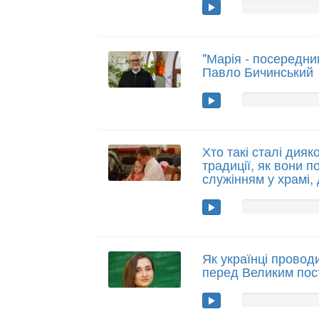
"Марія - посередниц
Павло Бичинський
Хто такі сталі дияк
традиції, як вони 
служінням у храмі, д
Як українці провод
перед Великим по