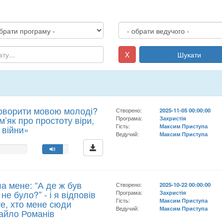
X
Шукати
оворити мовою молоді?
Створено:
2025-11-05 00:00:00
як про простоту віри,
Програма:
Захристія
Гість:
Максим Приступа
 війни»
Ведучий:
Максим Приступа
а мене: “А де ж був
Створено:
2025-10-22 00:00:00
не було?” - і я відповів
Програма:
Захристія
Гість:
Максим Приступа
те, хто мене сюди
Ведучий:
Максим Приступа
хайло Романів