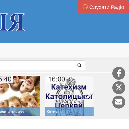
Слухати Радіо
5:40
16:00
16:45
яча катехиза
Катехиза
Дитяча молитв