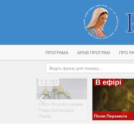
ПРОГРАМА
АРХІВ ПРОГРАМ
ПРО РА
13:00
В ефірі
Свята Літургія з церкви
Різдва Богородиці
(Львів)
Пісня Перемоги