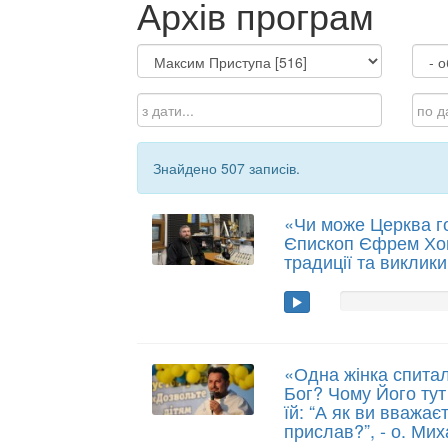
Архів програм
Знайдено 507 записів.
«Чи може Церква г
Єпископ Єфрем Хом’
традиції та виклики
«Одна жінка спитал
Бог? Чому Його тут 
їй: “А як ви вважає
прислав?”, - о. Ми