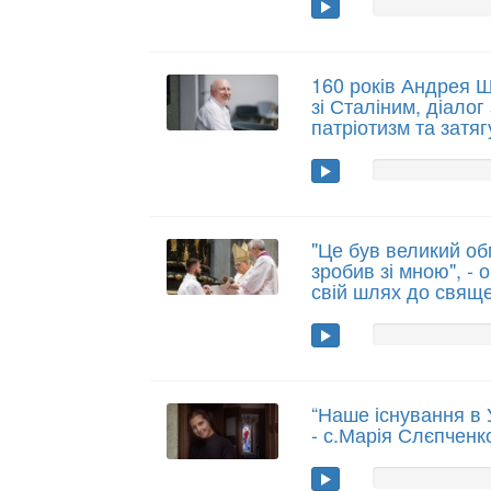
160 років Андрея 
зі Сталіним, діалог
патріотизм та затяг
"Це був великий об
зробив зі мною", -
свій шлях до свящ
“Наше існування в У
- с.Марія Слєпченк