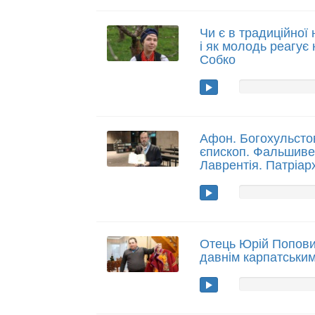
Чи є в традиційної 
і як молодь реагує 
Собко
Афон. Богохульсто
єпископ. Фальшиве
Лаврентія. Патріар
Отець Юрій Попови
давнім карпатськи