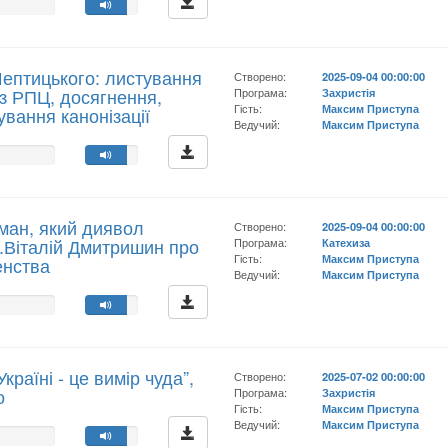
Шептицького: листування
Створено:
2025-09-04 00:00:00
 з РПЦ, досягнення,
Програма:
Захристія
Гість:
Максим Приступа
ування канонізації
Ведучий:
Максим Приступа
ман, який диявол
Створено:
2025-09-04 00:00:00
 о.Віталій Дмитришин про
Програма:
Катехиза
Гість:
Максим Приступа
енства
Ведучий:
Максим Приступа
країні - це вимір чуда”,
Створено:
2025-07-02 00:00:00
о
Програма:
Захристія
Гість:
Максим Приступа
Ведучий:
Максим Приступа