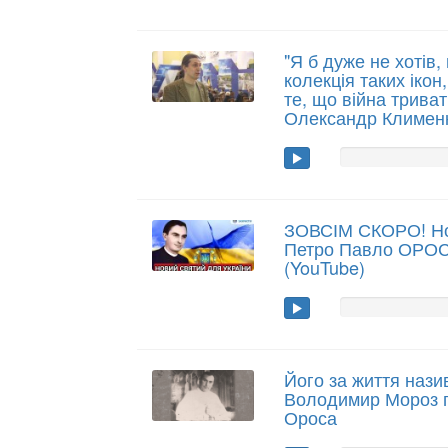
"Я б дуже не хотів,
колекція таких ікон
те, що війна триват
Олександр Климен
ЗОВСІМ СКОРО! Нов
Петро Павло ОРО
(YouTube)
Його за життя нази
Володимир Мороз п
Ороса