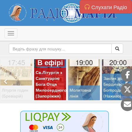
Слухати Радіо
Toggle navigation
17:45
19:00
20:00
В ефірі
Св.Літургія з
Санктуарію
Заклик до
Бога Отця
Бердичівської
Літургія годин
Милосердного
Молитовна
Богородиці
(Бревіарій)
(Запоріжжя)
лінія
(Наживо)