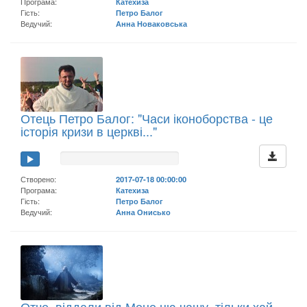
Програма:
Катехиза
Гість:
Петро Балог
Ведучий:
Анна Новаковська
Отець Петро Балог: "Часи іконоборства - це
історія кризи в церкві..."
Створено:
2017-07-18 00:00:00
Програма:
Катехиза
Гість:
Петро Балог
Ведучий:
Анна Онисько
Отче, віддали від Мене цю чашу, тільки хай