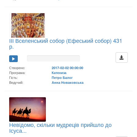
ІІІ Вселенський собор (Ефеський собор) 431
р.
Створено:
2017-02-02 00:00:00
Програма:
Катехиза
Гість:
Петро Балог
Ведучий:
Анна Новаковська
Невідомо, скільки мудреців прийшло до
Ісуса...