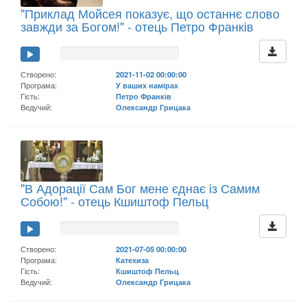
"Приклад Мойсея показує, що останнє слово
завжди за Богом!" - отець Петро Франків
Створено:
2021-11-02 00:00:00
Програма:
У ваших намірах
Гість:
Петро Франків
Ведучий:
Олександр Грицака
"В Адорації Сам Бог мене єднає із Самим
Собою!" - отець Кшиштоф Пельц
Створено:
2021-07-05 00:00:00
Програма:
Катехиза
Гість:
Кшиштоф Пельц
Ведучий:
Олександр Грицака