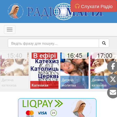
Слухати Радіо
Toggle navigation
15:40
16:45
17:00
В ефірі
Дитяча
Дитяча
Дитяча
катехиза
Катехиза
молитва
катехиза