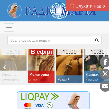
Слухати Радіо
Toggle navigation
08:15
10:00
10:30
В ефірі
Слово на
Молитовна
У ваших
кожен день
лінія
Розарій
намірах