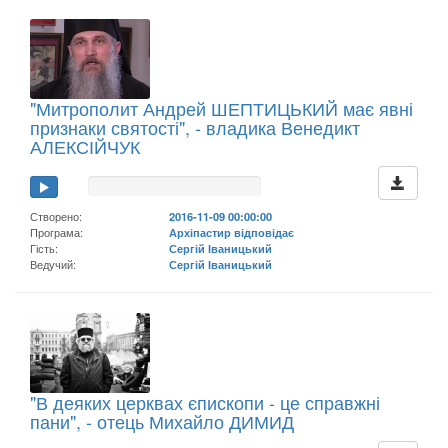
"Митрополит Андрей ШЕПТИЦЬКИЙ має явні
признаки святості", - владика Венедикт
АЛЕКСІЙЧУК
Створено:
2016-11-09 00:00:00
Програма:
Архіпастир відповідає
Гість:
Сергій Іваницький
Ведучий:
Сергій Іваницький
"В деяких церквах єпископи - це справжні
пани", - отець Михайло ДИМИД