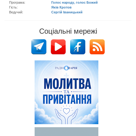
Програма:
Голос народу, голос Божий
Гість:
Яків Кротов
Ведучий:
Сергій Іваницький
Соціальні мережі