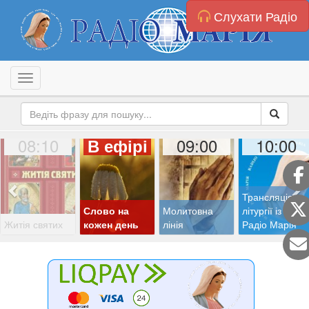
Слухати Радіо
Toggle navigation
08:10
09:00
10:00
В ефірі
Трансляція
Слово на
Молитовна
літургії із студії
Житія святих
кожен день
лінія
Радіо Марія