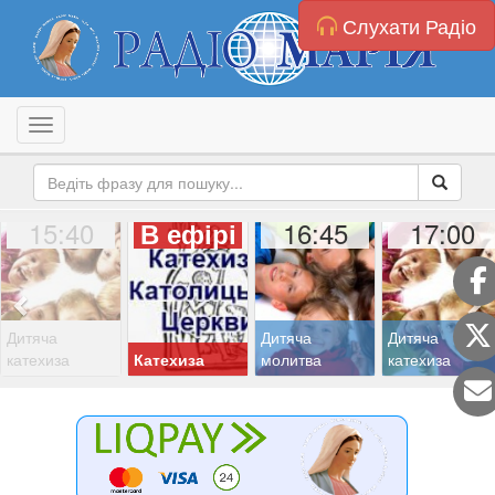
Слухати Радіо
Toggle navigation
15:40
16:45
17:00
В ефірі
Дитяча
Дитяча
Дитяча
катехиза
Катехиза
молитва
катехиза