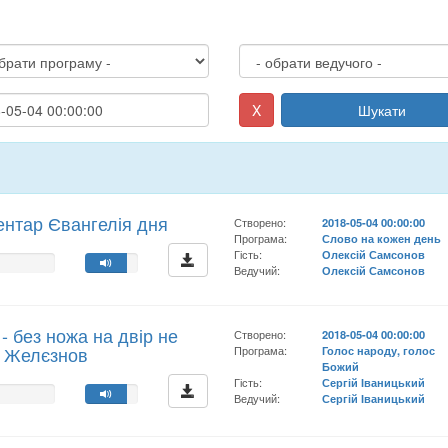
X
Шукати
ментар Євангелія дня
Створено:
2018-05-04 00:00:00
Програма:
Слово на кожен день
Гість:
Олексій Самсонов
Ведучий:
Олексій Самсонов
 - без ножа на двір не
Створено:
2018-05-04 00:00:00
й Желєзнов
Програма:
Голос народу, голос
Божий
Гість:
Сергій Іваницький
Ведучий:
Сергій Іваницький