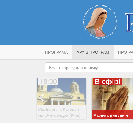
ПРОГРАМА
АРХІВ ПРОГРАМ
ПРО РА
18:00
В ефірі
Св.Літургія з Катедри
св. Олександра (Київ)
Молитовна лінія