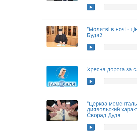
"Молитві в ночі - ц
Будай
Хресна дорога за с
"Церква моменталь
диявольский характ
Сворад Дуда