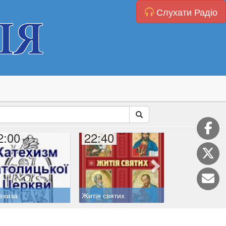
Слухати Радіо
2:00
22:40
23:00
ехиза
Житія святих
Акафіст