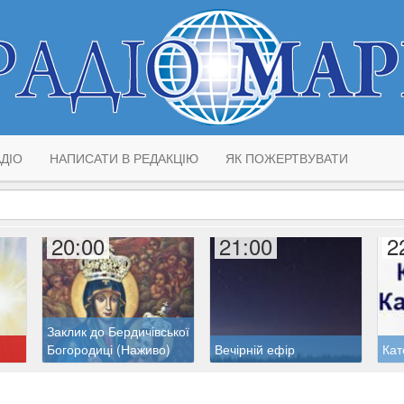
ДІО
НАПИСАТИ В РЕДАКЦІЮ
ЯК ПОЖЕРТВУВАТИ
20:00
21:00
2
Заклик до Бердичівської
Богородиці (Наживо)
Вечірній ефір
Кат