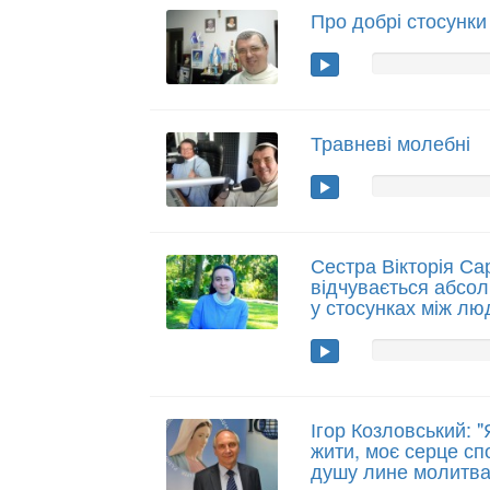
Про добрі стосунки
Травневі молебні
Сестра Вікторія Са
відчувається абсол
у стосунках між люд
Ігор Козловський: 
жити, моє серце сп
душу лине молитва.