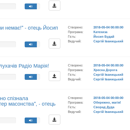
іни немає!" - отець Йосип
Створено:
2018-05-04 00:00:00
Програма:
Катехиза
Гість:
Йосип Будай
Ведучий:
Сергій Іваницький
лухачів Радіо Марія!
Створено:
2018-05-04 00:00:00
Програма:
Хресна Дорога
Гість:
Сергій Іваницький
Ведучий:
Сергій Іваницький
но спізнала
Створено:
2018-05-04 00:00:00
ер масонства", - отець
Програма:
Обережно, магія!
Гість:
Сворад Дуда
Ведучий:
Сергій Іваницький