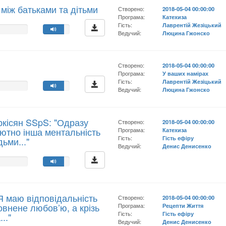
 між батьками та дітьми
Створено:
2018-05-04 00:00:00
Програма:
Катехиза
Гість:
Лаврентій Жезіцький
Ведучий:
Люцина Гжонско
Створено:
2018-05-04 00:00:00
Програма:
У ваших намірах
Гість:
Лаврентій Жезіцький
Ведучий:
Люцина Гжонско
ркісян SSpS: "Одразу
Створено:
2018-05-04 00:00:00
ютно інша ментальність
Програма:
Катехиза
Гість:
Гість ефіру
ьми..."
Ведучий:
Денис Денисенко
"Я маю відповідальність
Створено:
2018-05-04 00:00:00
овнене любов’ю, а крізь
Програма:
Рецепти Життя
Гість:
Гість ефіру
.."
Ведучий:
Денис Денисенко