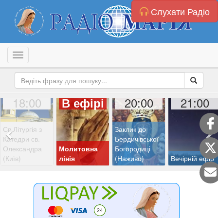
Слухати Радіо
Toggle navigation
18:00
20:00
21:00
В ефірі
Св.Літургія з
Заклик до
Катедри св.
Бердичівської
Олександра
Молитовна
Богородиці
(Київ)
лінія
(Наживо)
Вечірній ефір