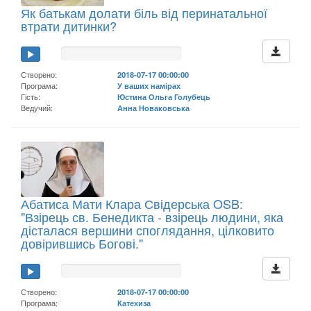
Як батькам долати біль від перинатальної
втрати дитинки?
Створено:
2018-07-17 00:00:00
Програма:
У ваших намірах
Гість:
Юстина Ольга Голубець
Ведучий:
Анна Новаковська
Абатиса Мати Клара Свідерська OSB:
"Взірець св. Бенедикта - взірець людини, яка
дісталася вершини споглядання, цілковито
довірившись Богові."
Створено:
2018-07-17 00:00:00
Програма:
Катехиза