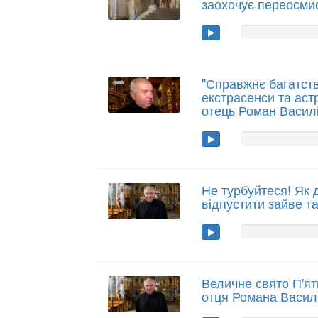
заохочує переосми
"Справжнє багатств
екстрасенси та астр
отець Роман Васил
Не турбуйтеся! Як 
відпустити зайве т
Величне свято П'ят
отця Романа Васил