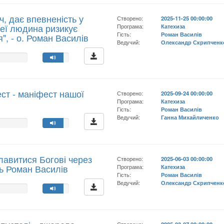
ч, дає впевненість у
Створено:
2025-11-25 00:00:00
неї людина ризикує
Програма:
Катехиза
Гість:
Роман Василів
", - о. Роман Василів
Ведучий:
Олександр Скрипченк
т - маніфест нашої
Створено:
2025-09-24 00:00:00
Програма:
Катехиза
Гість:
Роман Василів
Ведучий:
Ганна Михайличенко
лавитися Богові через
Створено:
2025-06-03 00:00:00
ць Роман Василів
Програма:
Катехиза
Гість:
Роман Василів
Ведучий:
Олександр Скрипченк