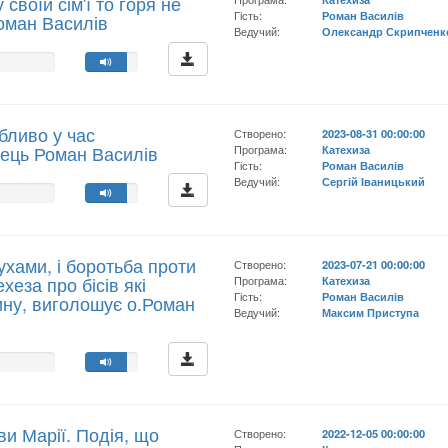
 своїй сім'ї то горя не
Гість:
Роман Василів
Роман Василів
Ведучий:
Олександр Скрипченк
обливо у час
Створено:
2023-08-31 00:00:00
тець Роман Василів
Програма:
Катехиза
Гість:
Роман Василів
Ведучий:
Сергій Іваницький
хами, і боротьба проти
Створено:
2023-07-21 00:00:00
хеза про бісів які
Програма:
Катехиза
Гість:
Роман Василів
ну, виголошує о.Роман
Ведучий:
Максим Приступа
ви Марії. Подія, що
Створено:
2022-12-05 00:00:00