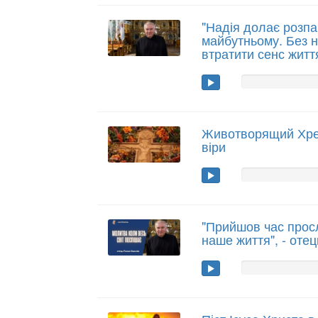
"Надія долає розпа
майбутньому. Без 
втратити сенс життя
Животворящий Хрес
віри
"Прийшов час прос
наше життя", - оте