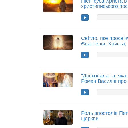
Піст Ісуса Христа в
християнського пос
Світло, яке просвічу
Євангелія, Христа,
"Досконала та, яка 
Роман Василів про
Роль апостолів Петр
Церкви