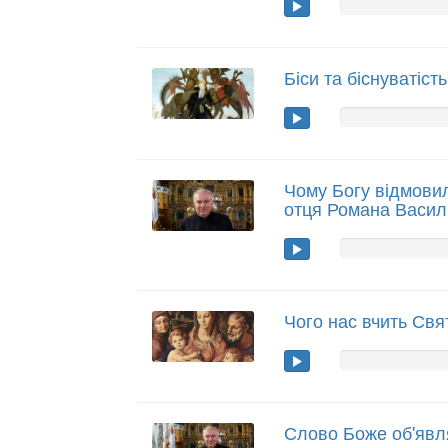
Біси та біснуватість
Чому Богу відмовил
отця Романа Васил
Чого нас вчить Св
Слово Боже об'явл