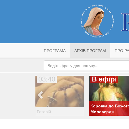
ПРОГРАМА
АРХІВ ПРОГРАМ
ПРО РА
03:40
В ефірі
Коронка до Божог
Розарій
Милосердя