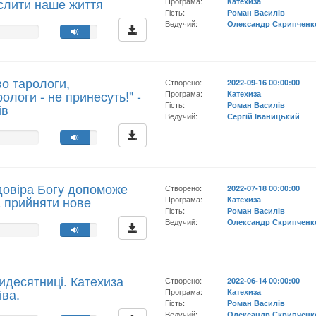
слити наше життя
Програма:
Катехиза
Гість:
Роман Василів
Ведучий:
Олександр Скрипченк
о тарологи,
Створено:
2022-09-16 00:00:00
ологи - не принесуть!" -
Програма:
Катехиза
Гість:
Роман Василів
ів
Ведучий:
Сергій Іваницький
довіра Богу допоможе
Створено:
2022-07-18 00:00:00
а прийняти нове
Програма:
Катехиза
Гість:
Роман Василів
Ведучий:
Олександр Скрипченк
идесятниці. Катехиза
Створено:
2022-06-14 00:00:00
іва.
Програма:
Катехиза
Гість:
Роман Василів
Ведучий:
Олександр Скрипченк