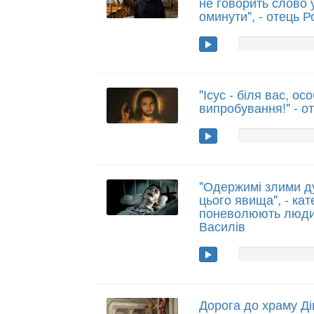
не говорить слово у
оминути", - отець 
"Ісус - біля вас, ос
випробування!" - о
"Одержимі злими ду
цього явища", - кате
поневолюють люди
Василів
Дорога до храму Ді