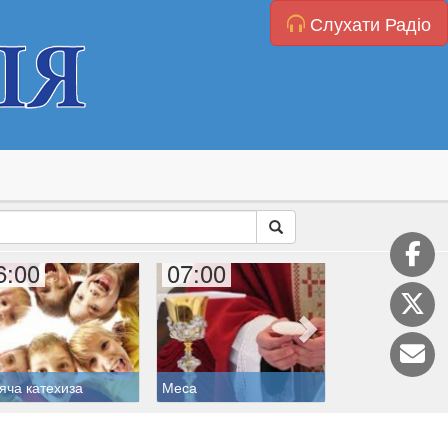
Слухати Радіо
6:00
07:00
07:40
яча катехиза
Меса
Дитяча катехиз