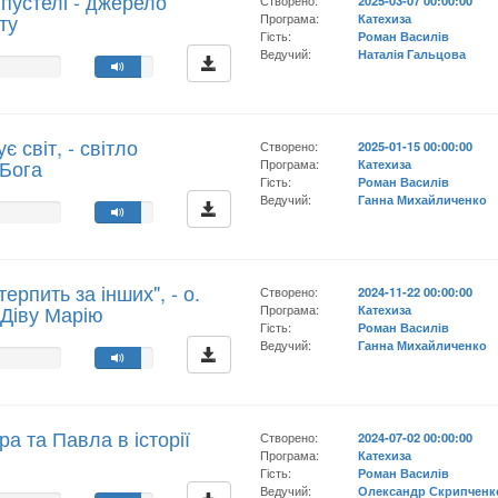
 пустелі - джерело
Створено:
2025-03-07 00:00:00
ту
Програма:
Катехиза
Гість:
Роман Василів
Ведучий:
Наталія Гальцова
є світ, - світло
Створено:
2025-01-15 00:00:00
 Бога
Програма:
Катехиза
Гість:
Роман Василів
Ведучий:
Ганна Михайличенко
терпить за інших", - о.
Створено:
2024-11-22 00:00:00
 Діву Марію
Програма:
Катехиза
Гість:
Роман Василів
Ведучий:
Ганна Михайличенко
а та Павла в історії
Створено:
2024-07-02 00:00:00
Програма:
Катехиза
Гість:
Роман Василів
Ведучий:
Олександр Скрипченк