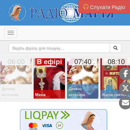
Слухати Радіо
Toggle navigation
06:00
07:40
08:10
В ефірі
Дитяча
Дитяча
катехиза
Меса
катехиза
Житія святих