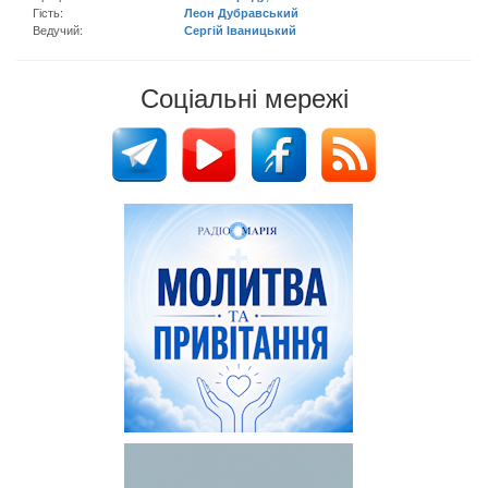
Гість:
Леон Дубравський
Ведучий:
Сергій Іваницький
Соціальні мережі