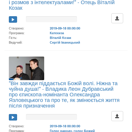
і розмов з інтелектуалами!" - Отець Віталій
Козак
Створено:
2019-09-18 00:00:00
Програма:
Катехиза
Гість:
Віталій Козак
Ведучий:
Сергій Іваницький
"Він завжди піддається Божій волі. Ніжна та
чуйна душа!" - Владика Леон Дубравський
про єпископа-номінанта Олександра
Язловецького та про те, як змінюється життя
після призначення
Створено:
2019-09-18 00:00:00
Програма:
Голос народу, голос Божий