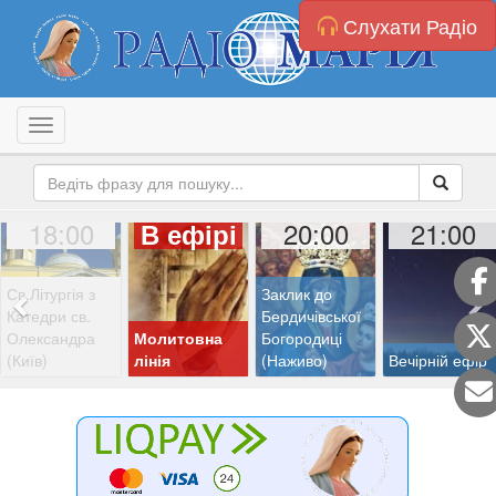
Слухати Радіо
Toggle navigation
18:00
20:00
21:00
В ефірі
Св.Літургія з
Заклик до
Катедри св.
Бердичівської
Олександра
Молитовна
Богородиці
(Київ)
лінія
(Наживо)
Вечірній ефір