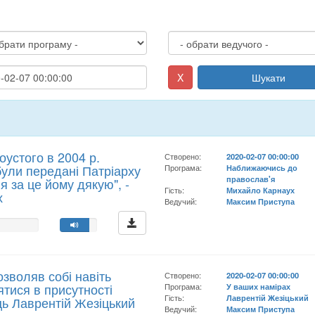
X
Шукати
устого в 2004 р.
Створено:
2020-02-07 00:00:00
були передані Патріарху
Програма:
Наближаючись до
православ'я
я за це йому дякую", -
Гість:
Михайло Карнаух
х
Ведучий:
Максим Приступа
озволяв собі навіть
Створено:
2020-02-07 00:00:00
ятися в присутності
Програма:
У ваших намірах
Гість:
Лаврентій Жезіцький
ць Лаврентій Жезіцький
Ведучий:
Максим Приступа