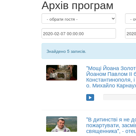
Архів програм
Знайдено 5 записів.
"Мощі Йоана Золото
Йоаном Павлом ІІ 
Константинополя, і 
о. Михайло Карнау
"В дитинстві я не д
пожартувати, засмі
священника", - оте