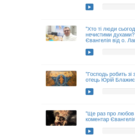
"Хто ті люди сього
нечистими духами?"
Євангелія від о. Л
"Господь робить зі 
отець Юрій Блажиє
"Ще раз про любов
коментар Євангелі