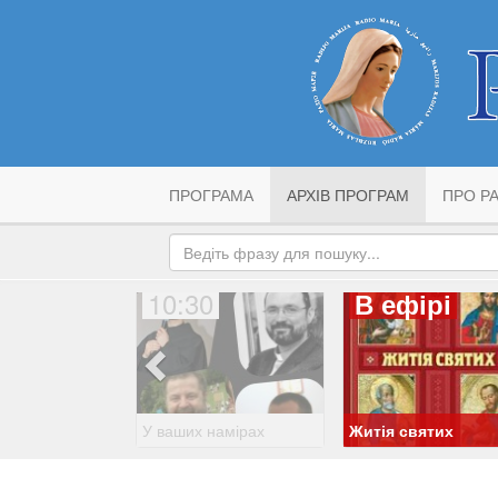
ПРОГРАМА
АРХІВ ПРОГРАМ
ПРО РА
10:30
В ефірі
У ваших намірах
Житія святих