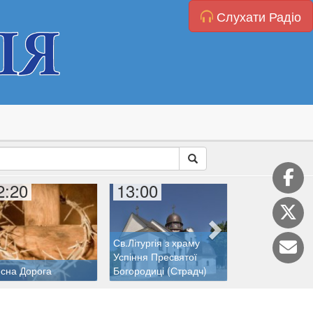
Слухати Радіо
2:20
13:00
14:00
Св.Літургія з храму
Успіння Пресвятої
сна Дорога
Богородиці (Страдч)
Денний ефір