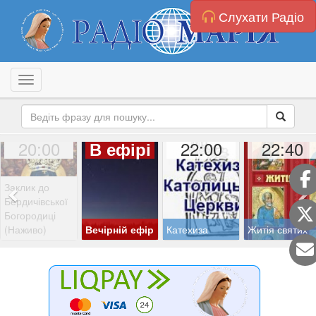
Слухати Радіо
Toggle navigation
20:00
22:00
22:40
В ефірі
Заклик до
Бердичівської
Богородиці
(Наживо)
Вечірній ефір
Катехиза
Житія святих