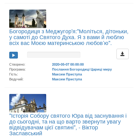
Богородиця з Меджугор'я:"Моліться, дітоньки,
у самоті до Святого Духа. Я з вами й люблю
всіх вас Моєю материнською любов’ю".
Створено:
2020-05-07 00:00:00
Програма:
Послання Богородиці Цариці миру
Гість:
Максим Приступа
Ведучий:
Максим Приступа
"Історія Собору святого Юра від заснування і
до сьогодні, та на що варто звернути увагу
відвідувачам цієї святині", - Віктор
Заславський