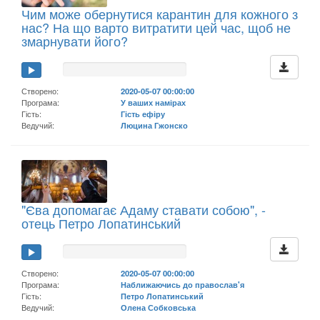
Чим може обернутися карантин для кожного з
нас? На що варто витратити цей час, щоб не
змарнувати його?
Створено:
2020-05-07 00:00:00
Програма:
У ваших намірах
Гість:
Гість ефіру
Ведучий:
Люцина Гжонско
"Єва допомагає Адаму ставати собою", -
отець Петро Лопатинський
Створено:
2020-05-07 00:00:00
Програма:
Наближаючись до православ'я
Гість:
Петро Лопатинський
Ведучий:
Олена Собковська