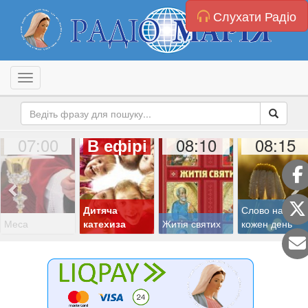
Слухати Радіо
Toggle navigation
07:00
08:10
08:15
В ефірі
Дитяча
Слово на
Меса
катехиза
Житія святих
кожен день