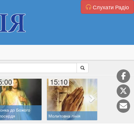
Слухати Радіо
5:00
15:10
15:20
онка до Божого
лосердя
Молитовна лінія
Дитяча катехиз