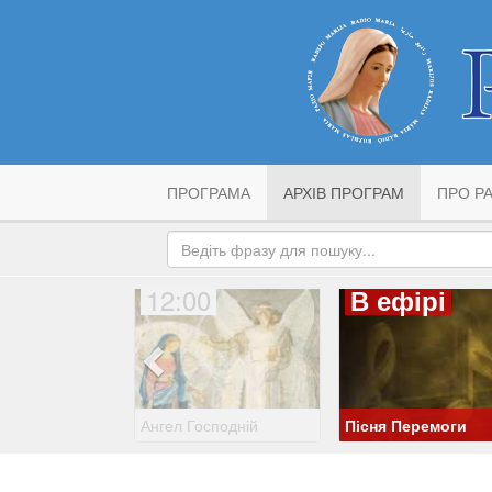
ПРОГРАМА
АРХІВ ПРОГРАМ
ПРО РА
12:00
В ефірі
Ангел Господній
Пісня Перемоги