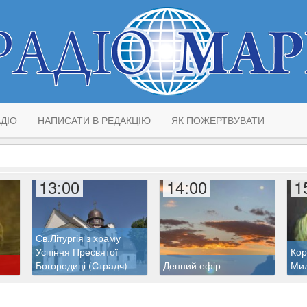
ДІО
НАПИСАТИ В РЕДАКЦІЮ
ЯК ПОЖЕРТВУВАТИ
13:00
14:00
1
Св.Літургія з храму
Успіння Пресвятої
Кор
Богородиці (Страдч)
Денний ефір
Ми