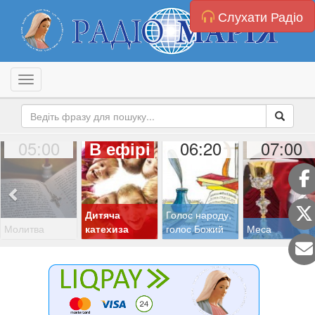
Слухати Радіо
Toggle navigation
05:00
06:20
07:00
В ефірі
Дитяча
Голос народу,
Молитва
катехиза
голос Божий
Меса