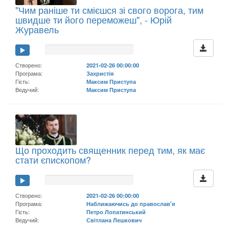
"Чим раніше ти смієшся зі свого ворога, тим
швидше ти його переможеш", - Юрій
Журавель
Створено:
2021-02-26 00:00:00
Програма:
Захристія
Гість:
Максим Приступа
Ведучий:
Максим Приступа
Що проходить священник перед тим, як має
стати єпископом?
Створено:
2021-02-26 00:00:00
Програма:
Наближаючись до православ'я
Гість:
Петро Лопатинський
Ведучий:
Світлана Лешкович