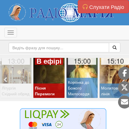
Слухати Радіо
Toggle navigation
13:00
15:00
15:10
В ефірі
Коронка до
Літургія
Пісня
Божого
Молитовна
Східний обряд
Перемоги
Милосердя
лінія