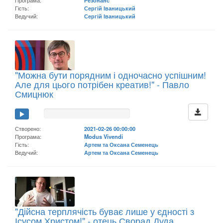
Гість:
Сергій Іваницький
Ведучий:
Сергій Іваницький
"Можна бути порядним і одночасно успішним!
Але для цього потрібен креатив!" - Павло
Смицнюк
Створено:
2021-02-26 00:00:00
Програма:
Modus Vivendi
Гість:
Артем та Оксана Семенець
Ведучий:
Артем та Оксана Семенець
"Дійсна терплячість буває лише у єдності з
Ісусом Христом!" - отець Сворад Дуда