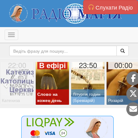
Слухати Радіо
Toggle navigation
22:00
23:50
00:00
В ефірі
Слово на
Літургія годин
Катехиза
кожен день
(Бревіарій)
Розарій