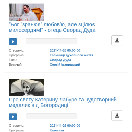
"Бог "зранює" любов'ю, але зцілює
милосердям!" - отець Сворад Дуда
Створено:
2021-11-26 00:00:00
Програма:
Таємниці духовного життя
Гість:
Сворад Дуда
Ведучий:
Сергій Іваницький
Про святу Катерину Лабуре та чудотворний
медалик від Богородиці
Створено:
2021-11-26 00:00:00
Програма:
Катехиза