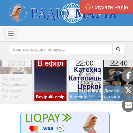
Слухати Радіо
Toggle navigation
20:00
22:00
22:40
В ефірі
Заклик до
Бердичівської
Богородиці
Духовні
(Наживо)
Вечірній ефір
Катехиза
читання