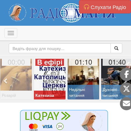
Слухати Радіо
Toggle navigation
00:00
01:10
01:40
В ефірі
Недільні
Духовні
Розарій
Катехиза
читання
читання