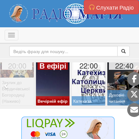
Слухати Радіо
Toggle navigation
20:00
22:00
22:40
В ефірі
Заклик до
Бердичівської
Богородиці
Духовні
(Наживо)
Вечірній ефір
Катехиза
читання