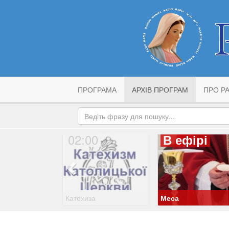
ПРОГРАМА
АРХІВ ПРОГРАМ
ПРО РА
02:00
В ефірі
Катехиза
Меса