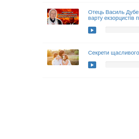
Отець Василь Дубе
варту екзорцистів 
Секрети щасливог