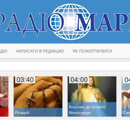
ДІО
НАПИСАТИ В РЕДАКЦІЮ
ЯК ПОЖЕРТВУВАТИ
03:40
04:00
0
Коронка до Божого
Розарій
Милосердя
Свя