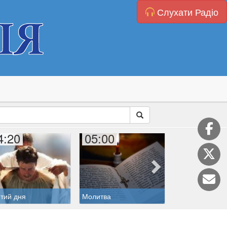
Слухати Радіо
4:20
05:00
06:00
тий дня
Молитва
Дитяча катехиз