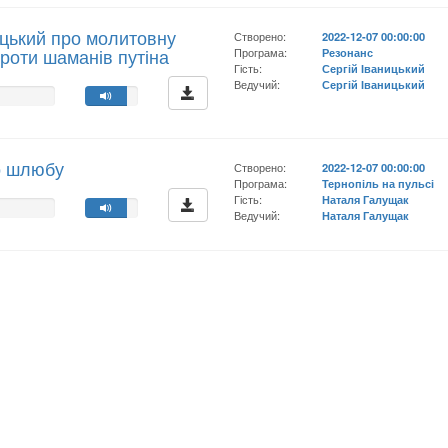
цький про молитовну
Створено:
2022-12-07 00:00:00
проти шаманів путіна
Програма:
Резонанс
Гість:
Сергій Іваницький
Ведучий:
Сергій Іваницький
о шлюбу
Створено:
2022-12-07 00:00:00
Програма:
Тернопіль на пульсі
Гість:
Наталя Галущак
Ведучий:
Наталя Галущак