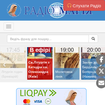
Слухати Радіо
Toggle navigation
17:45
19:00
20:00
В ефірі
Св.Літургія з
Заклик до
Катедри св.
Бердичівської
Літургія годин
Олександра
Молитовна
Богородиці
(Бревіарій)
(Київ)
лінія
(Наживо)