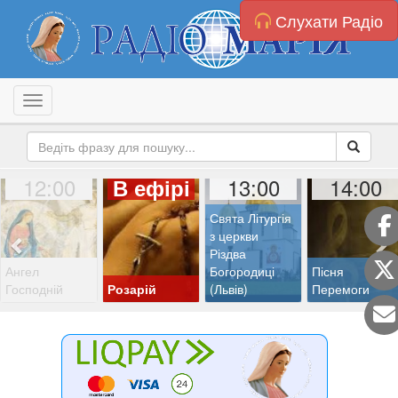
Слухати Радіо
Toggle navigation
12:00
13:00
14:00
В ефірі
Свята Літургія
з церкви
Різдва
Ангел
Богородиці
Пісня
Господній
Розарій
(Львів)
Перемоги