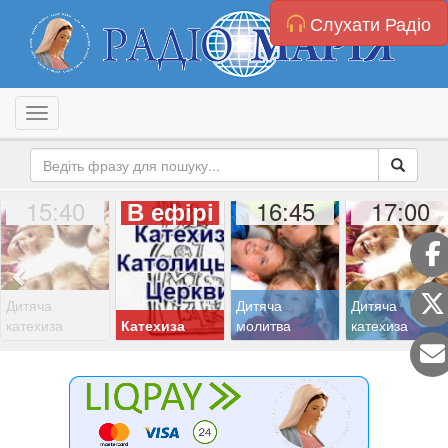
Слухати Радіо
Toggle navigation
15:40
16:45
17:00
В ефірі
Дитяча
Дитяча
Дитяча
катехиза
Катехиза
молитва
катехиза