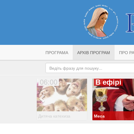
ПРОГРАМА
АРХІВ ПРОГРАМ
ПРО РА
06:00
В ефірі
Дитяча катехиза
Меса