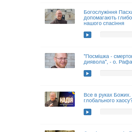
Богослужіння Пасх
допомагають глибо
нашого спасіння
"Посмішка - смерто
диявола", - о. Ра
Все в руках Божих.
глобального хаосу