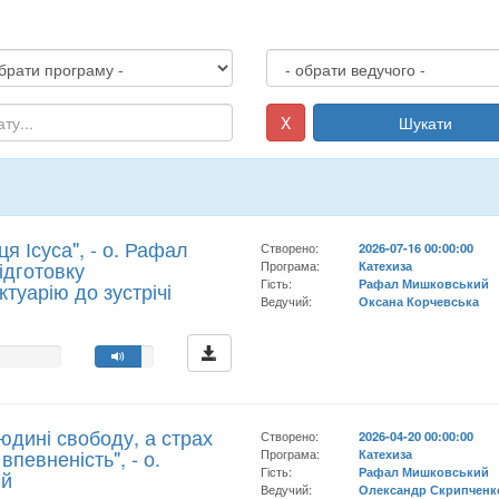
X
Шукати
я Ісуса", - о. Рафал
Створено:
2026-07-16 00:00:00
ідготовку
Програма:
Катехиза
Гість:
Рафал Мишковський
туарію до зустрічі
Ведучий:
Оксана Корчевська
юдині свободу, а страх
Створено:
2026-04-20 00:00:00
певненість", - о.
Програма:
Катехиза
Гість:
Рафал Мишковський
ий
Ведучий:
Олександр Скрипченк