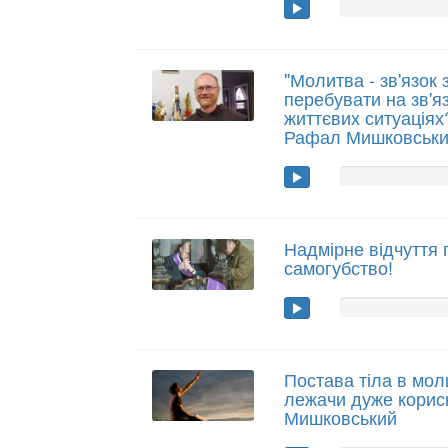
"Молитва - зв'язок
перебувати на зв'я
життєвих ситуаціях?
Рафал Мишковськ
Надмірне відчуття 
самогубство!
Постава тіла в мол
лежачи дуже корисн
Мишковський