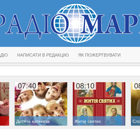
ДІО
НАПИСАТИ В РЕДАКЦІЮ
ЯК ПОЖЕРТВУВАТИ
07:40
08:10
0
Дитяча катехиза
Житія святих
Сло