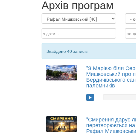
Архів програм
Знайдено 40 записів.
"З Марією біля Серц
Мишковський про п
Бердичівського санк
паломників
"Смирення дарує л
перетворюється на в
Рафал Мишковськ