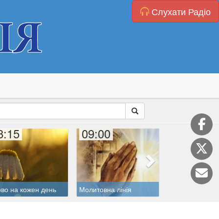
Слухати Радіо
8:15
09:00
10:00
во на кожен день
Молитовна лінія
Розарій