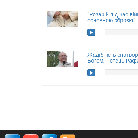
"Розарій під час ві
основною зброєю",
Жадібність спотво
Богом, - отець Ра