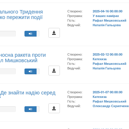
ального Тридення
Створено:
2025-04-16 00:00:00
ко пережити події
Програма:
У ваших намірах
Гість:
Рафал Мишковський
Ведучий:
Наталія Гальцова
носна ракета проти
Створено:
2025-02-12 00:00:00
фал Мишковський
Програма:
Катехиза
Гість:
Рафал Мишковський
Ведучий:
Наталія Гальцова
 Де знайти надію серед
Створено:
2025-01-07 00:00:00
?
Програма:
Катехиза
Гість:
Рафал Мишковський
Ведучий:
Олександр Скрипченк