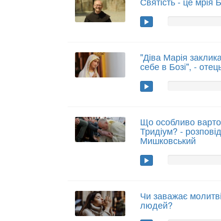
Святість - це мрія
"Діва Марія заклик
себе в Бозі", - от
Що особливо варто
Тридіум? - розпові
Мишковський
Чи заважає молитві
людей?