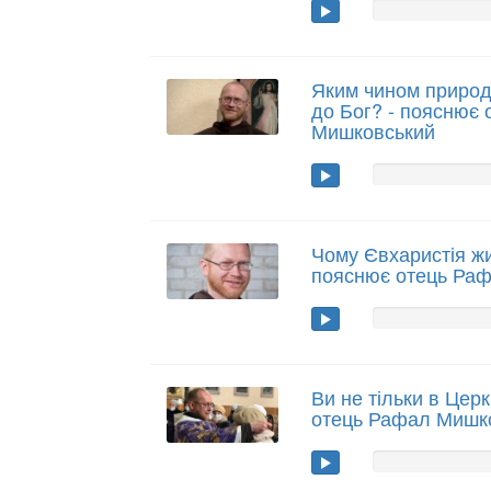
Яким чином природ
до Бог? - пояснює
Мишковський
Чому Євхаристія жи
пояснює отець Ра
Ви не тільки в Церкв
отець Рафал Мишк