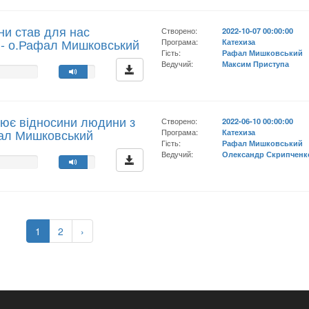
йни став для нас
Створено:
2022-10-07 00:00:00
 - о.Рафал Мишковський
Програма:
Катехиза
Гість:
Рафал Мишковський
Ведучий:
Максим Приступа
рює відносини людини з
Створено:
2022-06-10 00:00:00
фал Мишковський
Програма:
Катехиза
Гість:
Рафал Мишковський
Ведучий:
Олександр Скрипченк
1
2
›