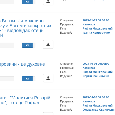
 з Богом. Чи можливо
Створено:
2023-11-29 00:00:00
зку з Богом в конкретних
Програма:
Катехиза
Гість:
Рафал Мишковський
" - відповідає отець
Ведучий:
Іванна Криворучко
ий
провини - це духовне
Створено:
2023-10-06 00:00:00
Програма:
Катехиза
Гість:
Рафал Мишковський
Ведучий:
Сергій Іваницький
итві. "Молитися Розарій
Створено:
2023-05-26 00:00:00
о", - отець Рафал
Програма:
Катехиза
Гість:
Рафал Мишковський
Ведучий:
Олександр Скрипченк