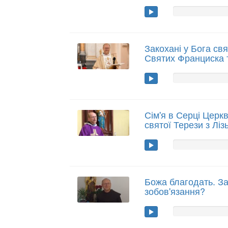
Закохані у Бога свя
Святих Франциска 
Сім'я в Серці Церкв
святої Терези з Ліз
Божа благодать. З
зобов'язання?