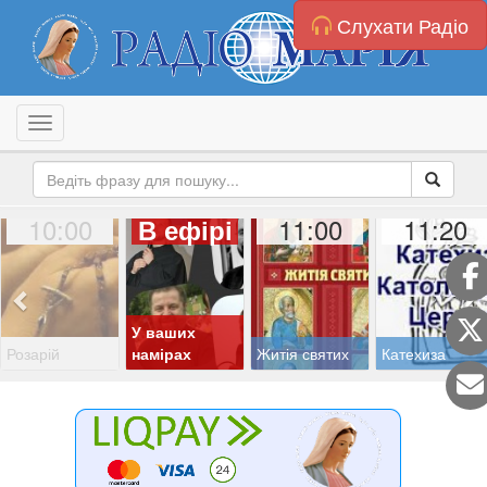
Слухати Радіо
Toggle navigation
10:00
11:00
11:20
В ефірі
У ваших
Розарій
намірах
Житія святих
Катехиза