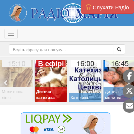
Слухати Радіо
Toggle navigation
15:10
16:00
16:45
В ефірі
Молитовна
Дитяча
Дитяча
лінія
катехиза
Катехиза
молитва