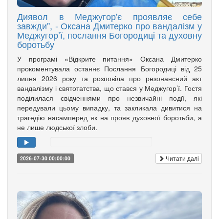
Диявол в Меджугор'є проявляє себе
завжди", - Оксана Дмитерко про вандалізм у
Меджугор’ї, послання Богородиці та духовну
боротьбу
У програмі «Відкрите питання» Оксана Дмитерко
прокоментувала останнє Послання Богородиці від 25
липня 2026 року та розповіла про резонансний акт
вандалізму і святотатства, що стався у Меджугор’ї. Гостя
поділилася свідченнями про незвичайні події, які
передували цьому випадку, та закликала дивитися на
трагедію насамперед як на прояв духовної боротьби, а
не лише людської злоби.
Читати далі
2026-07-30 00:00:00