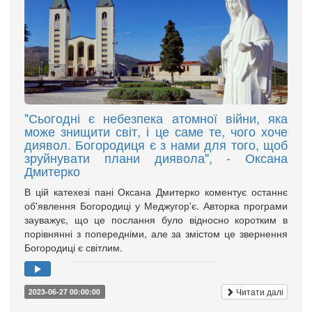
"Сьогодні є небезпека атомної війни, яка
може знищити світ, і це саме те, чого хоче
диявол. Богородиця є з нами для того, щоб
зруйнувати плани диявола", - Оксана
Дмитерко
В цій катехезі пані Оксана Дмитерко коментує останнє
об'явлення Богородиці у Меджугор'є. Авторка програми
зауважує, що це послання було відносно коротким в
порівнянні з попередніми, але за змістом це звернення
Богородиці є світлим.
Читати далі
2023-06-27 00:00:00