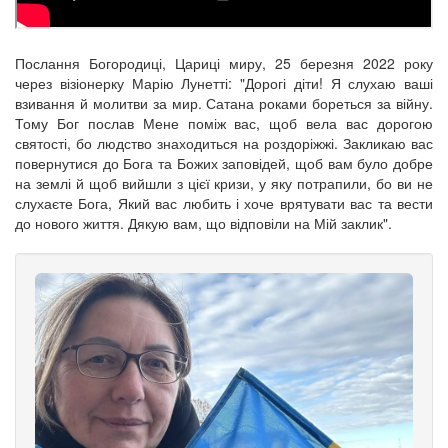
Послання Богородиці, Цариці миру, 25 березня 2022 року
через візіонерку Марію Лунетті: "Дорогі діти! Я слухаю ваші
взивання й молитви за мир. Сатана роками бореться за війну.
Тому Бог послав Мене поміж вас, щоб вела вас дорогою
святості, бо людство знаходиться на роздоріжжі. Закликаю вас
повернутися до Бога та Божих заповідей, щоб вам було добре
на землі й щоб вийшли з цієї кризи, у яку потрапили, бо ви не
слухаєте Бога, Який вас любить і хоче врятувати вас та вести
до нового життя. Дякую вам, що відповіли на Мій заклик".