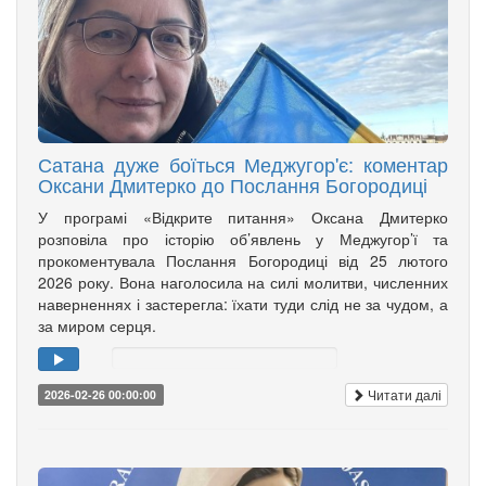
Сатана дуже боїться Меджугор'є: коментар
Оксани Дмитерко до Послання Богородиці
У програмі «Відкрите питання» Оксана Дмитерко
розповіла про історію об’явлень у Меджугор’ї та
прокоментувала Послання Богородиці від 25 лютого
2026 року. Вона наголосила на силі молитви, численних
наверненнях і застерегла: їхати туди слід не за чудом, а
за миром серця.
Читати далі
2026-02-26 00:00:00