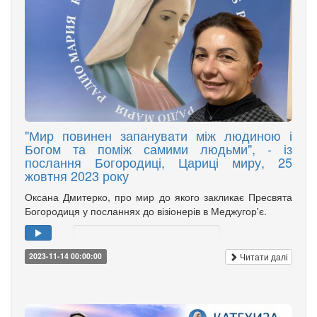
"Мир повинен запанувати між людиною і
Богом та поміж самими людьми", - із
послання Богородиці, Цариці миру, 25
жовтня 2023 року
Оксана Дмитерко, про мир до якого закликає Пресвята
Богородиця у посланнях до візіонерів в Меджугор'є.
Читати далі
2023-11-14 00:00:00