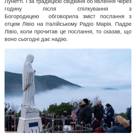
Лунетті. І за традицією свідкиня об’явлення через
годину після спілкування з
Богородицею обговорила зміст послання з
отцем Лівіо на італійському Радіо Марія. Падре
Лівіо, коли прочитав це послання, то сказав, що
воно сьогодні дає надію.