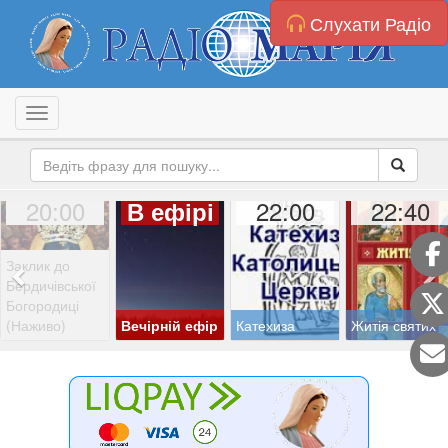
Слухати Радіо
Toggle navigation
20:00
22:00
22:40
В ефірі
Заклик до
Бердичівської
Богородиці
(Наживо)
Вечірній ефір
Катехиза
Житія святих