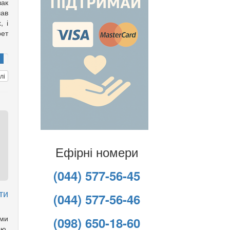
зак
ав
, і
рет
лі
Ефірні номери
(044) 577-56-45
ти
(044) 577-56-46
ми
(098) 650-18-60
ою,