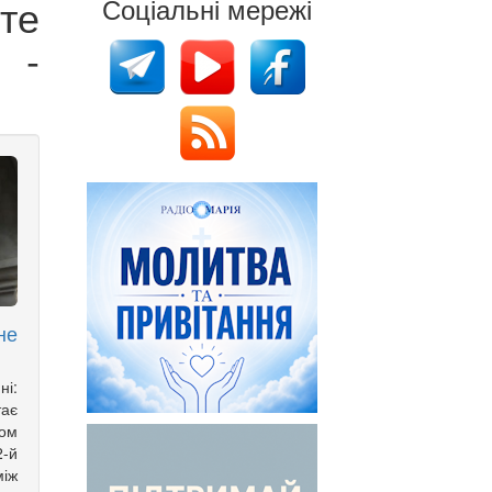
йте
Соціальні мережі
 -
не
ні:
тає
ом
2-й
іж