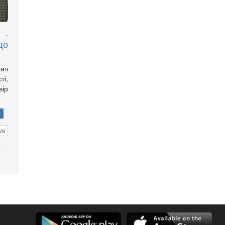
 -
до
ач
і,
ір
лі