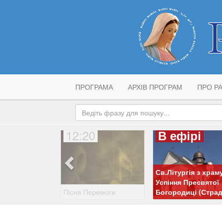
ПРОГРАМА
АРХІВ ПРОГРАМ
ПРО РА
12:20
В ефірі
Св.Літургія з храм
Успіння Пресвятої
Пісня Перемоги
Богородиці (Страд