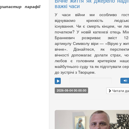
Вічне життя як джерело надії
важкі часи
ушпастир парафії
У часи війни ми особливо гост
відчуваємо крихкість людсько
існування. Чи є смерть кінцем, чи л
початком? У новій катехезі отець Мі
Бранкевич розкриває зміст 12-
артикулу Символу віри — «Вірую у жи
вічне». Дізнайтеся, як перспекти
вічності допомагає долати страх, ч
любов є головним критерієм нашо
майбутнього суду та як підготувати се
до зустрічі з Творцем.
Читати да
2026-08-04 00:00:00