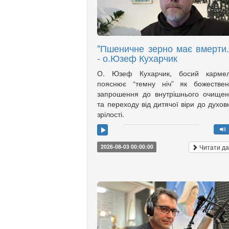
"Пшеничне зерно має вмерти..
- о.Юзеф Кухарчик
О. Юзеф Кухарчик, босий кармелі
пояснює “темну ніч” як божествен
запрошення до внутрішнього очище
та переходу від дитячої віри до духов
зрілості.
Читати да
2026-08-03 00:00:00