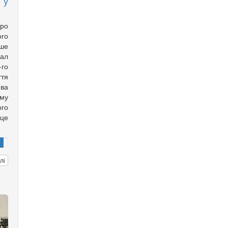
 у
ро
го
ише
хал
го
ття
ва
ому
го
рце
лі