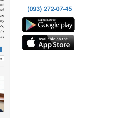
які
(093) 272-07-45
бо!
шою
сту
чу,
ель
ав
лі