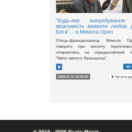
"Будь-яке випробування
можливість виявити любов 
Бога", - о.Микола Орач
Отець-францисканець Микола Ор
говорить про чесноту терпеливост
опираючись на середньовічний тв
"Квіти святого Франциска".
Читати да
2026-07-31 00:00:00
© 2010 - 2026 Радіо Марія