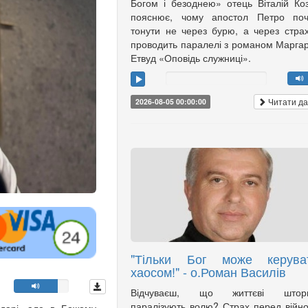
Богом і безоднею» отець Віталій Ко
пояснює, чому апостол Петро поч
тонути не через бурю, а через страх
проводить паралелі з романом Марга
Етвуд «Оповідь служниці».
Читати да
2026-08-05 00:00:00
"Тільки Бог може керува
хаосом!" - о.Роман Василів
Відчуваєш, що життєві штор
паралізують волю? Страх перед війн