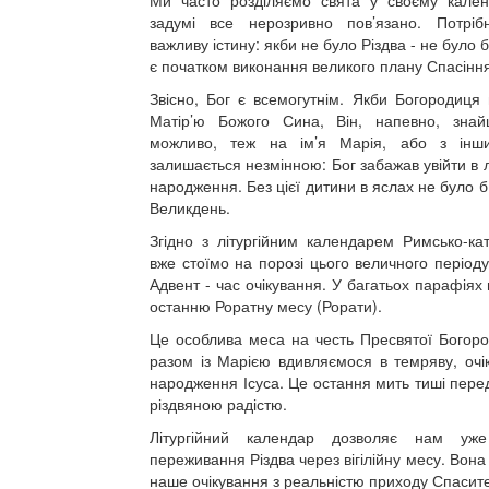
Ми часто розділяємо свята у своєму кале
задумі все нерозривно пов’язано. Потріб
важливу істину: якби не було Різдва - не було б
є початком виконання великого плану Спасіння
Звісно, Бог є всемогутнім. Якби Богородиця
Матір’ю Божого Сина, Він, напевно, знай
можливо, теж на ім’я Марія, або з інш
залишається незмінною: Бог забажав увійти в 
народження. Без цієї дитини в яслах не було 
Великдень.
Згідно з літургійним календарем Римсько-ка
вже стоїмо на порозі цього величного період
Адвент - час очікування. У багатьох парафіях
останню Роратну месу (Рорати).
Це особлива меса на честь Пресвятої Богород
разом із Марією вдивляємося в темряву, очі
народження Ісуса. Це остання мить тиші перед
різдвяною радістю.
Літургійний календар дозволяє нам уже
переживання Різдва через вігілійну месу. Вона 
наше очікування з реальністю приходу Спасит