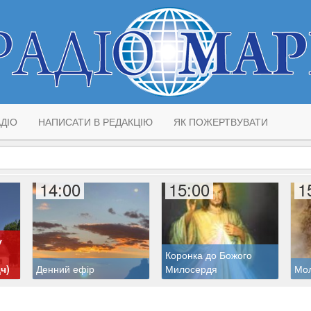
ДІО
НАПИСАТИ В РЕДАКЦІЮ
ЯК ПОЖЕРТВУВАТИ
14:00
15:00
1
у
Коронка до Божого
ч)
Денний ефір
Милосердя
Мол