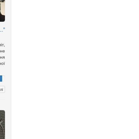
."
т,
не
ння
ної
лі