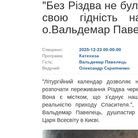
"Без Різдва не бул
свою гідність н
о.Вальдемар Пав
Створено:
2025-12-23 00:00:00
Програма:
Катехиза
Гість:
Вальдемар Павелець
Ведучий:
Олександр Скрипченко
"Літургійний календар дозволяє 
розпочати переживання Різдва через
Вона є містком, що з’єднує наш
реальністю приходу Спасителя.", 
Вальдемар Павелець, душпастир 
Царя Всесвіту в Києві.