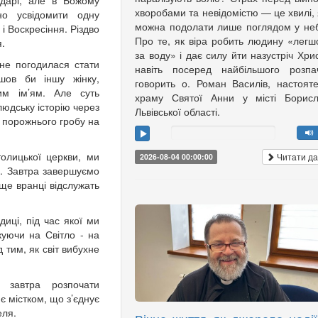
ндарі, але в Божому
хворобами та невідомістю — це хвилі, 
но усвідомити одну
можна подолати лише поглядом у не
 і Воскресіння. Різдво
Про те, як віра робить людину «лег
.
за воду» і дає силу йти назустріч Хри
 не погодилася стати
навіть посеред найбільшого розпа
шов би іншу жінку,
говорить о. Роман Василів, настоят
им ім’ям. Але суть
храму Святої Анни у місті Борисл
людську історію через
Львівської області.
б порожнього гробу на
толицької церкви, ми
Читати да
2026-08-04 00:00:00
у. Завтра завершуємо
 ще вранці відслужать
иці, під час якої ми
куючи на Світло - на
 тим, як світ вибухне
 завтра розпочати
є містком, що з’єднує
еля.