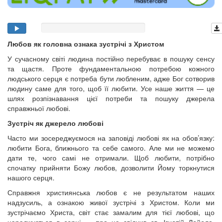
Любов як головна ознака зустрічі з Христом
У сучасному світі людина постійно перебуває в пошуку сенсу
та щастя. Проте фундаментальною потребою кожного
людського серця є потреба бути любленим, адже Бог сотворив
людину саме для того, щоб її любити. Усе наше життя — це
шлях розпізнавання цієї потреби та пошуку джерела
справжньої любові.
Зустріч як джерело любові
Часто ми зосереджуємося на заповіді любові як на обов’язку:
любити Бога, ближнього та себе самого. Але ми не можемо
дати те, чого самі не отримали. Щоб любити, потрібно
спочатку прийняти Божу любов, дозволити Йому торкнутися
нашого серця.
Справжня християнська любов є не результатом наших
надзусиль, а ознакою живої зустрічі з Христом. Коли ми
зустрічаємо Христа, світ стає замалим для тієї любові, що
народжується в серці — про це свідчив св. Ігнатій Лойола,