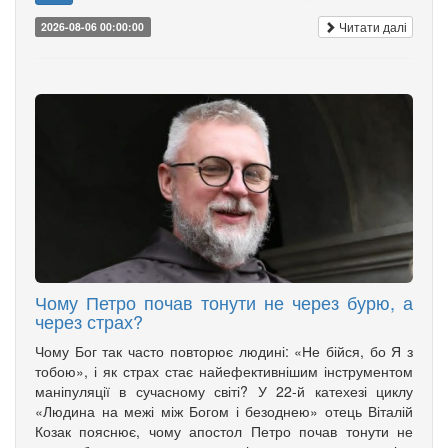
Читати далі
2026-08-06 00:00:00
Чому Петро почав тонути не через бурю, а
через страх?
Чому Бог так часто повторює людині: «Не бійся, бо Я з
тобою», і як страх стає найефективнішим інструментом
маніпуляції в сучасному світі? У 22-й катехезі циклу
«Людина на межі між Богом і безоднею» отець Віталій
Козак пояснює, чому апостол Петро почав тонути не