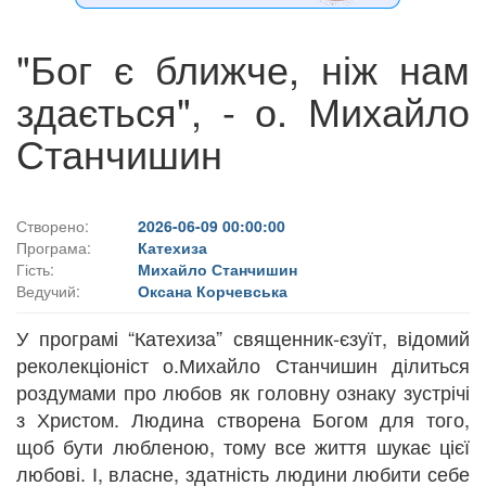
"Бог є ближче, ніж нам
здається", - о. Михайло
Станчишин
Створено:
2026-06-09 00:00:00
Програма:
Катехиза
Гість:
Михайло Станчишин
Ведучий:
Оксана Корчевська
У програмі “Катехиза” священник-єзуїт, відомий
реколекціоніст о.Михайло Станчишин ділиться
роздумами про любов як головну ознаку зустрічі
з Христом. Людина створена Богом для того,
щоб бути любленою, тому все життя шукає цієї
любові. І, власне, здатність людини любити себе