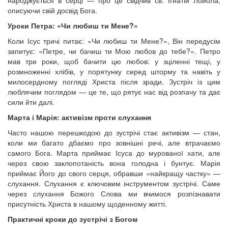
описуючи свій досвід Бога.
Уроки Петра: «Чи любиш ти Мене?»
Коли Ісус тричі питає: «Чи любиш ти Мене?», Він передусім
запитує: «Петре, чи бачиш ти Мою любов до тебе?». Петро
мав три роки, щоб бачити цю любов: у зціленні тещі, у
розмноженні хлібів, у порятунку серед шторму та навіть у
милосердному погляді Христа після зради. Зустріч із цим
люблячим поглядом — це те, що рятує нас від розпачу та дає
сили йти далі.
Марта і Марія: активізм проти слухання
Часто нашою перешкодою до зустрічі стає активізм — стан,
коли ми багато дбаємо про зовнішні речі, але втрачаємо
самого Бога. Марта приймає Ісуса до мурованої хати, але
через свою заклопотаність вона голодна і бунтує. Марія
приймає Його до свого серця, обравши «найкращу частку» —
слухання. Слухання є ключовим інструментом зустрічі. Саме
через слухання Божого Слова ми вчимося розпізнавати
присутність Христа в нашому щоденному житті.
Практичні кроки до зустрічі з Богом