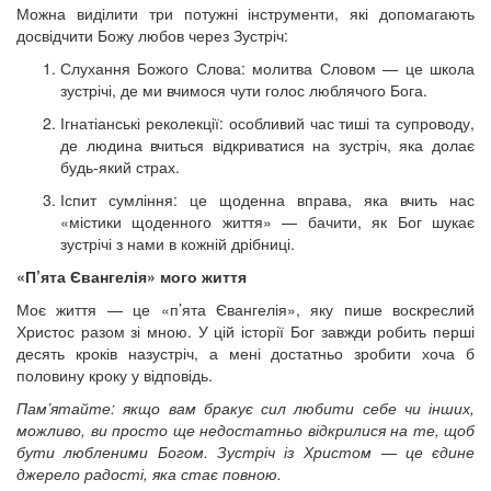
Можна виділити три потужні інструменти, які допомагають
досвідчити Божу любов через Зустріч:
Слухання Божого Слова: молитва Словом — це школа
зустрічі, де ми вчимося чути голос люблячого Бога.
Ігнатіанські реколекції: особливий час тиші та супроводу,
де людина вчиться відкриватися на зустріч, яка долає
будь-який страх.
Іспит сумління: це щоденна вправа, яка вчить нас
«містики щоденного життя» — бачити, як Бог шукає
зустрічі з нами в кожній дрібниці.
«П’ята Євангелія» мого життя
Моє життя — це «п’ята Євангелія», яку пише воскреслий
Христос разом зі мною. У цій історії Бог завжди робить перші
десять кроків назустріч, а мені достатньо зробити хоча б
половину кроку у відповідь.
Пам’ятайте: якщо вам бракує сил любити себе чи інших,
можливо, ви просто ще недостатньо відкрилися на те, щоб
бути любленими Богом. Зустріч із Христом — це єдине
джерело радості, яка стає повною.