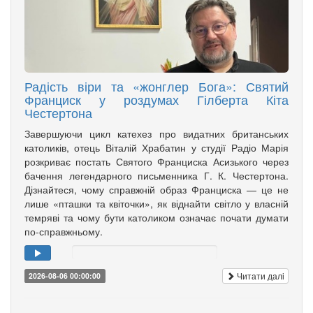
Радість віри та «жонглер Бога»: Святий
Франциск у роздумах Гілберта Кіта
Честертона
Завершуючи цикл катехез про видатних британських
католиків, отець Віталій Храбатин у студії Радіо Марія
розкриває постать Святого Франциска Асизького через
бачення легендарного письменника Г. К. Честертона.
Дізнайтеся, чому справжній образ Франциска — це не
лише «пташки та квіточки», як віднайти світло у власній
темряві та чому бути католиком означає почати думати
по-справжньому.
Читати далі
2026-08-06 00:00:00