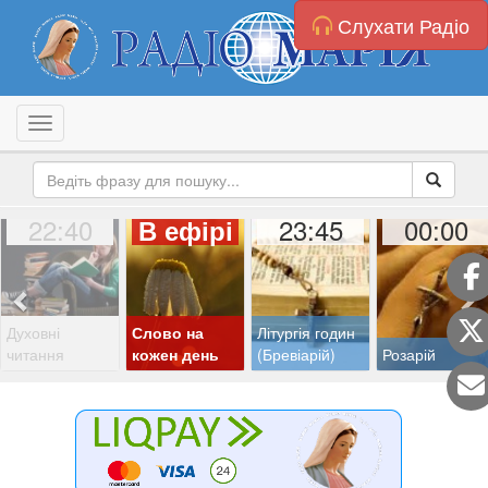
Слухати Радіо
Toggle navigation
22:40
23:45
00:00
В ефірі
Духовні
Слово на
Літургія годин
читання
кожен день
(Бревіарій)
Розарій