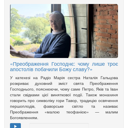
«Преображення Господнє: чому лише троє
апостолів побачили Божу славу?»
У катехезі на Радіо Марія сестра Наталія Гальцова
розкриває духовний зміст свята Преображення
Господнього, пояснюючи, чому саме Петро, Яків та Іван
стали свідками цієї виняткової події. Також монахиня
говорить про символіку гори Тавор, традицію освячення
першоплодів, фаворське світло та називає
Преображення «малою теофанією» — малим
Богоявленням.