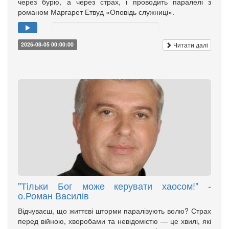
через бурю, а через страх, і проводить паралелі з
романом Маргарет Етвуд «Оповідь служниці».
Читати далі
2026-08-05 00:00:00
"Тільки Бог може керувати хаосом!" -
о.Роман Василів
Відчуваєш, що життєві шторми паралізують волю? Страх
перед війною, хворобами та невідомістю — це хвилі, які