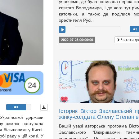
уявляємо, де була написана перша ік
святого Володимира, і до чого тут ри
католики, а також де поділися мо
хрестителя Русі.
Читати да
2022-07-28 00:00:00
Історик Віктор Заславський п
жінку-солдата Олену Степанів
Української держави
ашу землю наступала
Вашій увазі авторська програма Вікт
 більшовики у Києві.
Заславського "Відкриваючи таємни
бі раду у цій кризі. У
християнства". Ця серія присвяче