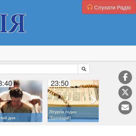
Слухати Радіо
3:40
23:50
00:00
Літургія годин
тий дня
(Бревіарій)
Розарій