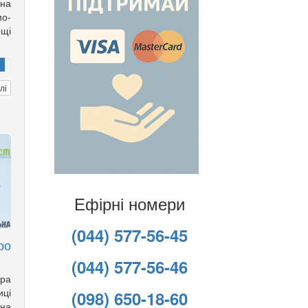
она
мо-
щі
лі
Ефірні номери
(044) 577-56-45
ро
(044) 577-56-46
ора
ці
(098) 650-18-60
на