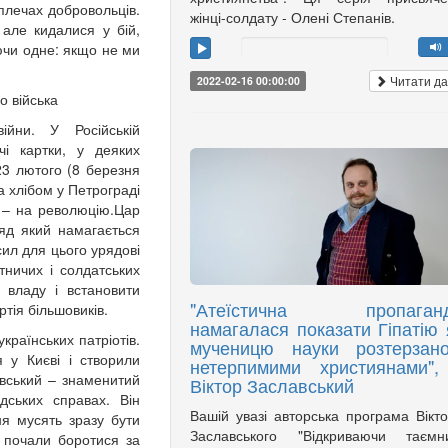
 плечах добровольців.
жінці-солдату - Олені Степанів.
 але кидалися у бій,
іючи одне: якщо не ми
Читати да
2022-02-16 00:00:00
 війська
ійни. У Російській
чі картки, у деяких
23 лютого (8 березня
 хлібом у Петрограді
г – на революцію.Цар
яд який намагається
сил для цього урядові
ничих і солдатських
 владу і встановити
"Атеїстична пропаган
ртія більшовиків.
намагалася показати Гіпатію 
країнських патріотів.
мученицю науки розтерзан
я у Києві і створили
нетерпимими християнами",
вський – знаменитий
Віктор Заславський
дських справах. Він
Вашій увазі авторська програма Вікт
ня мусять зразу бути
Заславського "Відкриваючи таємни
і почали боротися за