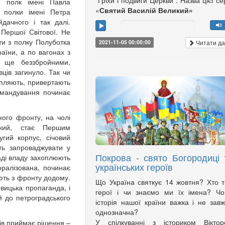
"Гріхи і подвиги Церкви". Назва цієї сер
й полк імені Павла
«
Святий Василій Великий»
 полки імені Петра
дачного і так далі.
 Першої Світової. Не
ти з полку Полуботка
Читати да
2021-11-05 00:00:00
аїни, а по вагонах з
, ще беззбройними,
вців загинуло. Так чи
апляють, привертають
омандування починає
ного фронту, на чолі
ький, стає Першим
угий корпус, січовий
ть запроваджувати у
Покрова - свято Богородиці 
раді владу захоплюють
українських героїв
оралізована, починає
ють з фронту додому.
Що Україна святкує 14 жовтня? Хто т
вицька пропаганда, і
герої і чи знаємо ми їх імена? Ч
 до петроградського
історія нашої країни важка і не зав
однозначна?
У спілкуванні з істориком Віктор
ків приймає рішення –