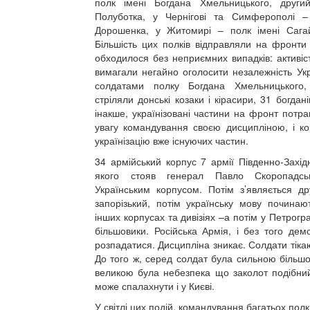
полк імені Богдана Хмельницького, други
Полуботка, у Чернігові та Симферополі –
Дорошенка, у Житомирі – полк імені Сагай
Більшість цих полків відправляли на фронти
обходилося без неприємних випадків: активіс
вимагали негайно оголосити незалежність Укр
солдатами полку Богдана Хмельницького
стріляли донські козаки і кірасири, 31 богдані
інакше, українізовані частини на фронт потр
увагу командування своєю дисципліною, і к
українізацію вже існуючих частин.
34 армійський корпус 7 армії Південно-Захід
якого стояв генерал Павло Скоропадс
Українським корпусом. Потім з’являється др
запорізький, потім українську мову починаю
інших корпусах та дивізіях –а потім у Петрог
більшовики. Російська Армія, і без того дем
розпадатися. Дисципліна зникає. Солдати тіка
До того ж, серед солдат була сильною більшо
великою була небезпека що заколот подібний
може спалахнути і у Києві.
У світлі цих подій, командування багатьох пол