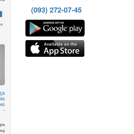
(093) 272-07-45
лі
да
як
ою
 -
ора
ці