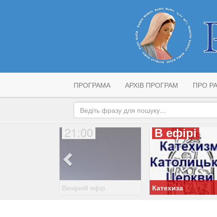
ПРОГРАМА
АРХІВ ПРОГРАМ
ПРО РА
21:00
В ефірі
Вечірній ефір
Катехиза