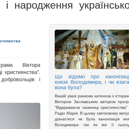
 і народження українсько
стиянства
рама Віктора
і християнства".
Що відомо про канонізац
добровольців і
князя Володимира, і чи взага
вона була?
Вашій увазі ранкова катехеза з істори
Віктором Заславським автором прог
"Відкриваючи таємниці християнства"
Радіо Марія. В цьому святковому випу
дізнаєтеся чи була канонізація кн
Володимира так як ми її сьогод