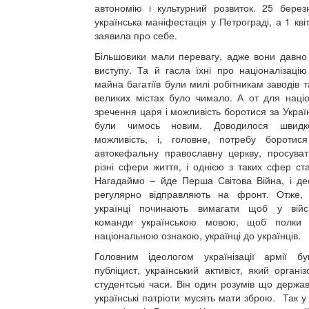
автономію і культурний розвиток. 25 берез
українська маніфестація у Петрограді, а 1 квіт
заявила про себе.
Більшовики мали перевагу, адже вони давно 
виступу. Та й гасла їхні про націоналізацію
майна багатіїв були милі робітникам заводів 
великих містах було чимало. А от для націо
зречення царя і можливість боротися за Украї
були чимось новим. Доводилося швидк
можливість, і, головне, потребу боротис
автокефальну православну церкву, просуват
різні сфери життя, і однією з таких сфер ст
Нагадаймо – йде Перша Світова Війна, і дес
регулярно відправляють на фронт. Отже, 
українці починають вимагати щоб у війс
команди українською мовою, щоб полки 
національною ознакою, українці до українців.
Головним ідеологом українізації армії 
публіцист, український активіст, який органі
студентські часи. Він один розумів що держав
українські патріоти мусять мати зброю. Так у