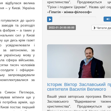
християнства". Продовжується ци
ня відбулася велика
"Гріхи і подвиги Церкви". Назва цієї сер
ня – у Києві. Україна
«
Гіпатія - жінка-філософ»
готувалися до цього
 заводів та розподіл
Читати да
2022-01-24 00:00:00
та фабрик – а таких у
нальних сил у Києві
ну ще десь крім газет
о усвідомлювати і
я за автономію, за
и українську мову у
ала сфера військова.
ятки тисяч чоловіків
солдати і офіцери-
ьку запроваджували
комплектувалися за
Історик Віктор Заславський п
святителя Василія Великого
був Симон Петлюра,
Вашій увазі авторська програма Вікт
зовував мітинги ще у
Заславського "Відкриваючи таємни
і потрібна армія, що
християнства". Продовжується ци
 Києві постає перший