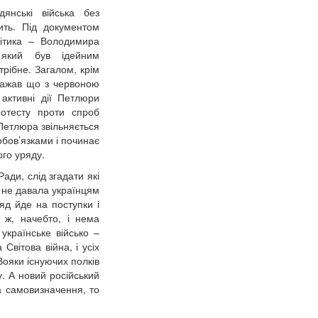
янські війська без
ить. Під документом
ітика – Володимира
 який був ідейним
трібне. Загалом, крім
важав що з червоною
активні дії Петлюри
ротесту проти спроб
Петлюра звільняється
обов’язками і починає
ого уряду.
ди, слід згадати які
и не давала українцям
яд йде на поступки і
 ж, начебто, і нема
українське військо –
вітова війна, і усіх
Вояки існуючих полків
у. А новий російський
а самовизначення, то