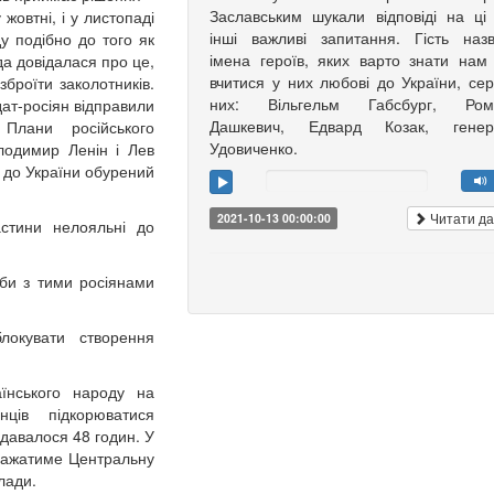
Заславським шукали відповіді на ці
жовтні, і у листопаді
інші важливі запитання. Гість наз
у подібно до того як
імена героїв, яких варто знати нам
а довідалася про це,
вчитися у них любові до України, се
броїти заколотників.
них: Вільгельм Габсбург, Ром
ат-росіян відправили
Дашкевич, Едвард Козак, генер
. Плани російського
Удовиченко.
лодимир Ленін і Лев
 до України обурений
Читати да
2021-10-13 00:00:00
астини нелояльні до
ьби з тими росіянами
локувати створення
їнського народу на
нців підкорюватися
 давалося 48 годин. У
вважатиме Центральну
лади.