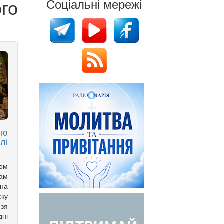
го
Соціальні мережі
ію
лі
ком
рам
 на
ску
язя
ні