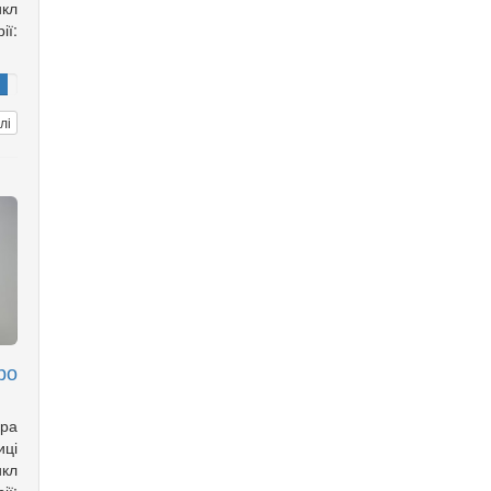
кл
ії:
лі
ро
ора
ці
кл