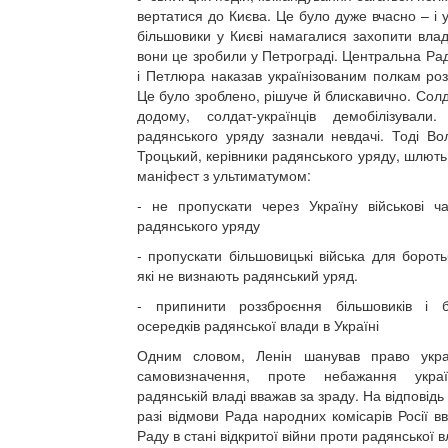
вертатися до Києва. Це було дуже вчасно – і у 
більшовики у Києві намагалися захопити влад
вони це зробили у Петрограді. Центральна Рад
і Петлюра наказав українізованим полкам розз
Це було зроблено, рішуче й блискавично. Солд
додому, солдат-українців демобілізували
радянського уряду зазнали невдачі. Тоді Во
Троцький, керівники радянського уряду, шлють
маніфест з ультиматумом:
- не пропускати через Україну військові ч
радянського уряду
- пропускати більшовицькі війська для борот
які не визнають радянський уряд.
- припинити роззброєння більшовиків і б
осередків радянської влади в Україні
Одним словом, Ленін шанував право укра
самовизначення, проте небажання украї
радянській владі вважав за зраду. На відповідь
разі відмови Рада народних комісарів Росії 
Раду в стані відкритої війни проти радянської в