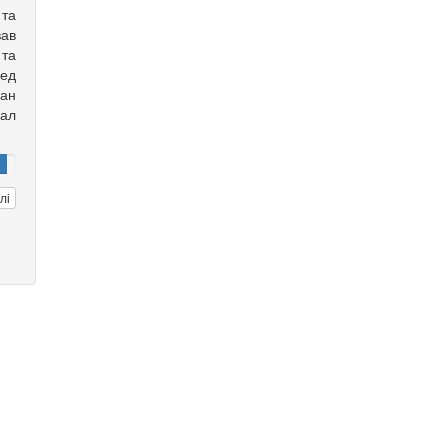
 та
вав
 та
ред
ан
ал
лі