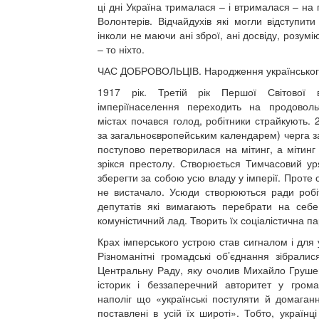
ці дні Україна трималася – і втрималася – на
Волонтерів. Відчайдухів які могли відступити
інколи не маючи ані зброї, ані досвіду, розум
– то ніхто.
ЧАС ДОБРОВОЛЬЦІВ. Народження українського
1917 рік. Третій рік Першої Світової в
імперіїнаселення переходить на продоволь
містах почався голод, робітники страйкують. 
за загальноєвропейським календарем) черга за
поступово перетворилася на мітинг, а мітин
зрікся престолу. Створюється Тимчасовий ур
зберегти за собою усю владу у імперії. Проте 
не вистачало. Усюди створюються ради робіт
депутатів які вимагають перебрати на себе
комуністичний лад. Творить їх соціалістична па
Крах імперського устрою став сигналом і для у
Різноманітні громадські об’єднання зібралис
Центральну Раду, яку очолив Михайло Груше
історик і беззаперечний авторитет у грома
наполіг що «українські постуляти й домаган
поставлені в усій їх широті». Тобто, українц