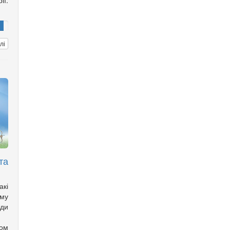
ії:
лі
та
акі
ому
жди
ом