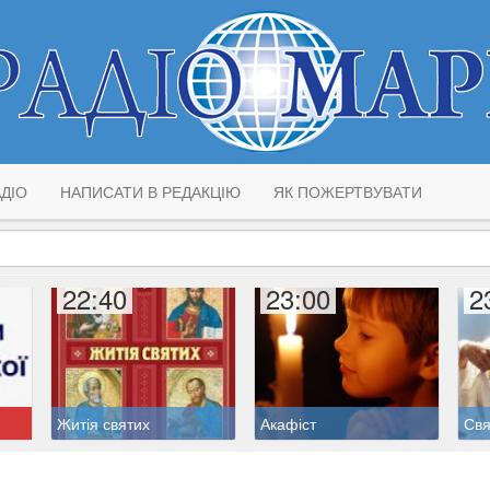
ДІО
НАПИСАТИ В РЕДАКЦІЮ
ЯК ПОЖЕРТВУВАТИ
22:40
23:00
2
Житія святих
Акафіст
Свя