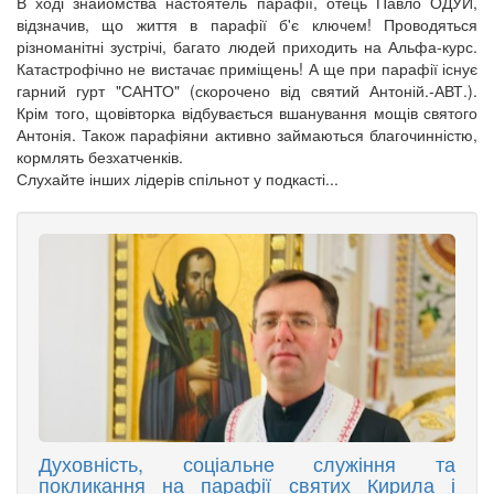
В ході знайомства настоятель парафії, отець Павло ОДУЙ,
відзначив, що життя в парафії б'є ключем! Проводяться
різноманітні зустрічі, багато людей приходить на Альфа-курс.
Катастрофічно не вистачає приміщень! А ще при парафії існує
гарний гурт "САНТО" (скорочено від святий Антоній.-АВТ.).
Крім того, щовівторка відбувається вшанування мощів святого
Антонія. Також парафіяни активно займаються благочинністю,
кормлять безхатченків.
Слухайте інших лідерів спільнот у подкасті...
Духовність, соціальне служіння та
покликання на парафії святих Кирила і