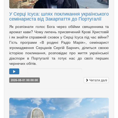
У Серці Ісуса: шлях покликання українського
семінариста від Закарпаття до Португалії
Як розпізнати голос Бога через обійми священника та
аромат кави? Чому липень присвячений Крові Христовій
і як знайти справжній сховок у Серці Ісуса під час війни?
Гість програми «В родині Радіо Марія», семінарист
згромадження Серцанів Сергій Барнич, ділиться своєю
історією покликання, розповідає про життя української
діаспори в Португалії та готує нас до своїх перших
чернечих обітів.
Читати далі
2026-08-01 00:00:00