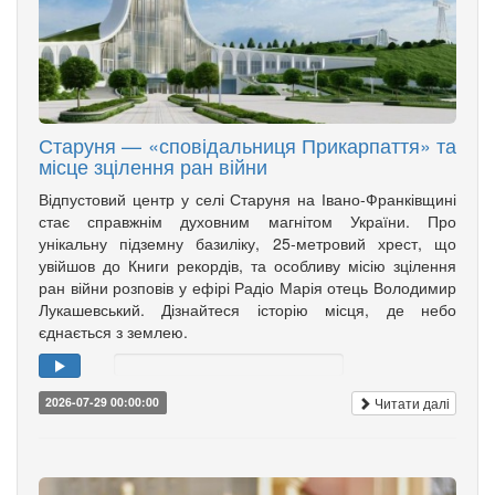
Старуня — «сповідальниця Прикарпаття» та
місце зцілення ран війни
Відпустовий центр у селі Старуня на Івано-Франківщині
стає справжнім духовним магнітом України. Про
унікальну підземну базиліку, 25-метровий хрест, що
увійшов до Книги рекордів, та особливу місію зцілення
ран війни розповів у ефірі Радіо Марія отець Володимир
Лукашевський. Дізнайтеся історію місця, де небо
єднається з землею.
Читати далі
2026-07-29 00:00:00