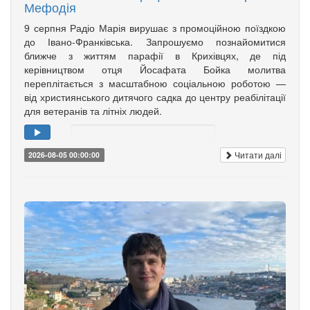
Мефодія
9 серпня Радіо Марія вирушає з промоційною поїздкою
до Івано-Франківська. Запрошуємо познайомитися
ближче з життям парафії в Крихівцях, де під
керівництвом отця Йосафата Бойка молитва
переплітається з масштабною соціальною роботою —
від християнського дитячого садка до центру реабілітації
для ветеранів та літніх людей.
Читати далі
2026-08-05 00:00:00