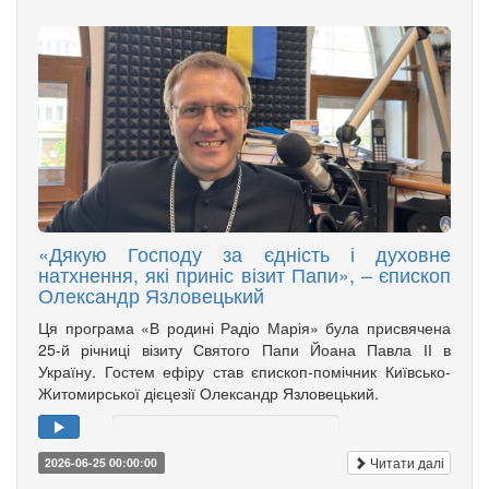
«Дякую Господу за єдність і духовне
натхнення, які приніс візит Папи», – єпископ
Олександр Язловецький
Ця програма «В родині Радіо Марія» була присвячена
25-й річниці візиту Святого Папи Йоана Павла ІІ в
Україну. Гостем ефіру став єпископ-помічник Київсько-
Житомирської дієцезії Олександр Язловецький.
Читати далі
2026-06-25 00:00:00