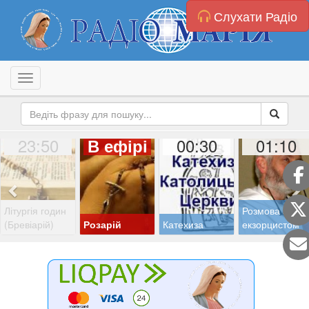
Слухати Радіо
Toggle navigation
23:50
00:30
01:10
В ефірі
Літургія годин
Розмова з
(Бревіарій)
Розарій
Катехиза
екзорцистом