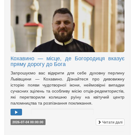
Кохавино — місце, де Богородиця вказує
пряму дорогу до Бога
Запрошуємо вас відкрити для себе духовну перлину
Львівщини — Кохавино. Дізнайтеся про дивовижну
історію появи чудотворної ікони, неймовірні випадки
сучасних зцілень та особливу місію отців-редемтористів,
які перетворили колишню руїну на квітучий центр
паломництва та розпізнання покликання.
Читати далі
2026-07-04 00:00:00