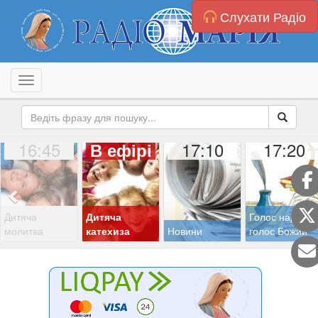
Слухати Радіо
Toggle navigation
16:45
17:10
17:20
В ефірі
Дитяча
Дитяча
Голос народу,
молитва
катехиза
Новини
голос Божий