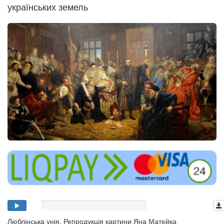
українських земель
Люблінська унія. Репродукція картини Яна Матейка