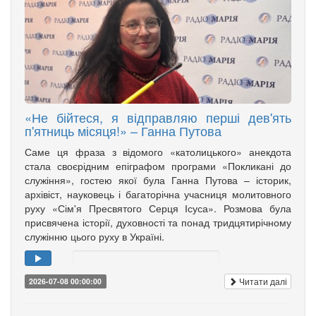
«Не бійтеся, я відправляю перші дев'ять
п'ятниць місяця!» – Ганна Путова
Саме ця фраза з відомого «католицького» анекдота
стала своєрідним епіграфом програми «Покликані до
служіння», гостею якої була Ганна Путова – історик,
архівіст, науковець і багаторічна учасниця молитовного
руху «Сім'я Пресвятого Серця Ісуса». Розмова була
присвячена історії, духовності та понад тридцятирічному
служінню цього руху в Україні.
Читати далі
2026-07-08 00:00:00