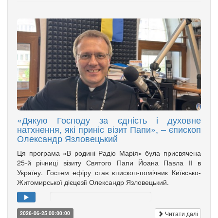
«Дякую Господу за єдність і духовне
натхнення, які приніс візит Папи», – єпископ
Олександр Язловецький
Ця програма «В родині Радіо Марія» була присвячена
25-й річниці візиту Святого Папи Йоана Павла ІІ в
Україну. Гостем ефіру став єпископ-помічник Київсько-
Житомирської дієцезії Олександр Язловецький.
Читати далі
2026-06-25 00:00:00