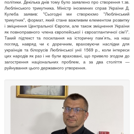
політики. Декілька днів тому було заявлено про створення т.зв.
Люблінського трикутника. Міністр іноземних справ України Д.
Кулеба заявив: "Сьогодні ми створюємо "Люблінський
трикутник", формат, який стане важливим елементом розвитку
і зміцнення Центральної Європи, але також зміцнення України
як повноправного члена європейської і євроатлантичної сім'ї".
Такий підтекст та посилання на історичну пам’ять, на наш
погляд, навряд чи є доречним, враховуючи наслідки для
українців та білорусів Люблінської унії 1569 р., коли інтереси
цих народів як раз і не були враховані, що привело згодом до
загострення національних проблем, а за два століття —
руйнування цього державного утворення.