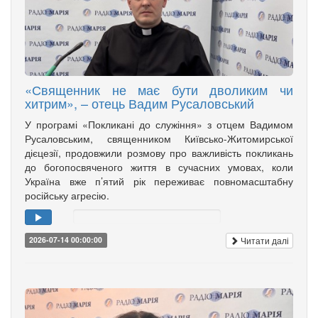
«Священник не має бути дволиким чи
хитрим», – отець Вадим Русаловський
У програмі «Покликані до служіння» з отцем Вадимом
Русаловським, священником Київсько-Житомирської
дієцезії, продовжили розмову про важливість покликань
до богопосвяченого життя в сучасних умовах, коли
Україна вже п’ятий рік переживає повномасштабну
російську агресію.
Читати далі
2026-07-14 00:00:00