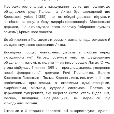
Програма розпочалася з нагадування про те, що поштовх до
об’єднавчого руху Польщі та Литви був закладений ще
Кревською унією (1385), так як обидві держави відчували
зовнішню загрозу: з боку лицарів-хрестоносців; Московської
держави, що активізувала свою політику “збирання руських
земель”; Кримського ханства.
До зближення з Польщею литовських магнатів підштовхувало й
складне внутрішнє становище Литви.
Дослідили процес кількарічних дебатів у Любліні перед
укладанням унії. Литовці розуміли унію як федеративне
об’єднання, натомість поляки — як інкорпорацію Литви. Отже,
угода відбулась 1 липня 1569 р. - проголошувалось утворення
нової федеративної держави Речі Посполитої, Велике
Князівство Литовське і Полька Корона лишались самостійними
політичними організмами, з окремими адміністраціями,
скарбницями, військом, судовою системою. Платою за
державний суверенітет, яку зберегла Литва, стали Підляшшя,
Волинь, Київщина, Брацлавщина, які перейшли під
юрисдикцію Польщі.
Цікавими є й історичні паралелі, які використовують сучасні