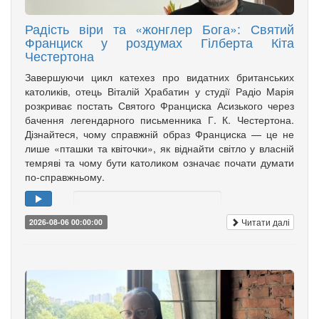
Радість віри та «жонглер Бога»: Святий
Франциск у роздумах Гілберта Кіта
Честертона
Завершуючи цикл катехез про видатних британських
католиків, отець Віталій Храбатин у студії Радіо Марія
розкриває постать Святого Франциска Асизького через
бачення легендарного письменника Г. К. Честертона.
Дізнайтеся, чому справжній образ Франциска — це не
лише «пташки та квіточки», як віднайти світло у власній
темряві та чому бути католиком означає почати думати
по-справжньому.
Читати далі
2026-08-06 00:00:00