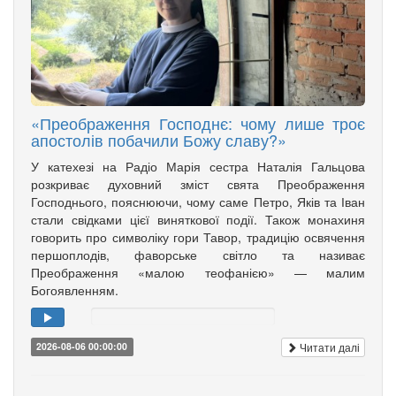
«Преображення Господнє: чому лише троє
апостолів побачили Божу славу?»
У катехезі на Радіо Марія сестра Наталія Гальцова
розкриває духовний зміст свята Преображення
Господнього, пояснюючи, чому саме Петро, Яків та Іван
стали свідками цієї виняткової події. Також монахиня
говорить про символіку гори Тавор, традицію освячення
першоплодів, фаворське світло та називає
Преображення «малою теофанією» — малим
Богоявленням.
Читати далі
2026-08-06 00:00:00