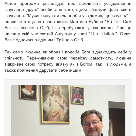
Автор програми розповідає про важливість усвідомлення
існування другої особи для того, щоби збагнути факт свого
існування. "Мусиш існувати
ти
, щоб я усвідомив, що існую
я"
, -
пояснює отець на основі книги Мартина Бубера "Я і Ти". Сам
Бог є спільністю Осіб, які перебувають у відносинах. Про це
писав у свій час святий Августин у книзі "The Trinitate". Отже,
Бог є одночасно єдиним і Трійцею Осіб.
Так само людина як образ і подоба Бога віднаходить себе у
спільноті. Переживаючи свою первісну самотність, людина
відкриває свою потребу зв'язку як з Богом, так і з людьми, а
також прагнення дарувати себе іншим.