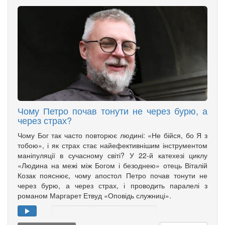
Чому Петро почав тонути не через бурю, а
через страх?
Чому Бог так часто повторює людині: «Не бійся, бо Я з
тобою», і як страх стає найефективнішим інструментом
маніпуляції в сучасному світі? У 22-й катехезі циклу
«Людина на межі між Богом і безоднею» отець Віталій
Козак пояснює, чому апостол Петро почав тонути не
через бурю, а через страх, і проводить паралелі з
романом Маргарет Етвуд «Оповідь служниці».