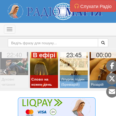
Слухати Радіо
Toggle navigation
22:40
23:45
00:00
В ефірі
Духовні
Слово на
Літургія годин
читання
кожен день
(Бревіарій)
Розарій