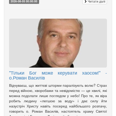
Читати далі
2026-08-05 00:00:00
"Тільки Бог може керувати хаосом!" -
о.Роман Василів
Відчуваєш, що життєві шторми паралізують волю? Страх
перед війною, хворобами та невідомістю — це хвилі, які
можна подолати лише поглядом у небо! Про те, як віра
робить людину «легшою за воду» і дає силу йти
назустріч Христу навіть посеред найбільшого розпачу,
говорить о. Роман Василів, настоятель храму Святої