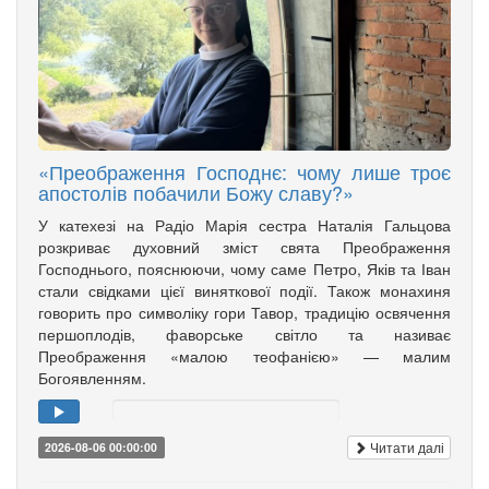
«Преображення Господнє: чому лише троє
апостолів побачили Божу славу?»
У катехезі на Радіо Марія сестра Наталія Гальцова
розкриває духовний зміст свята Преображення
Господнього, пояснюючи, чому саме Петро, Яків та Іван
стали свідками цієї виняткової події. Також монахиня
говорить про символіку гори Тавор, традицію освячення
першоплодів, фаворське світло та називає
Преображення «малою теофанією» — малим
Богоявленням.
Читати далі
2026-08-06 00:00:00