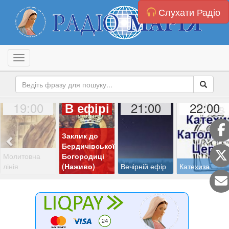
Слухати Радіо
Toggle navigation
19:00
21:00
22:00
В ефірі
Заклик до
Бердичівської
Молитовна
Богородиці
лінія
(Наживо)
Вечірній ефір
Катехиза