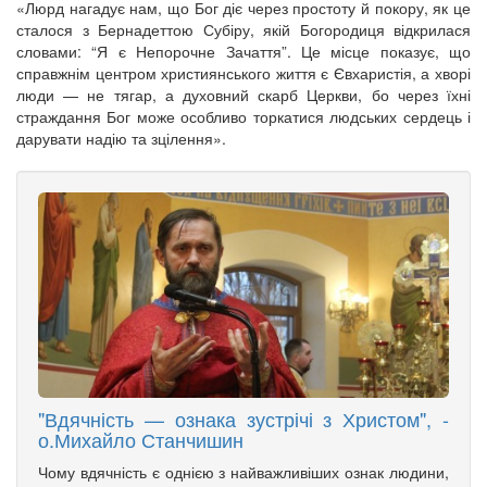
«Люрд нагадує нам, що Бог діє через простоту й покору, як це
сталося з Бернадеттою Субіру, якій Богородиця відкрилася
словами: “Я є Непорочне Зачаття”. Це місце показує, що
справжнім центром християнського життя є Євхаристія, а хворі
люди — не тягар, а духовний скарб Церкви, бо через їхні
страждання Бог може особливо торкатися людських сердець і
дарувати надію та зцілення».
"Вдячність — ознака зустрічі з Христом", -
о.Михайло Станчишин
Чому вдячність є однією з найважливіших ознак людини,