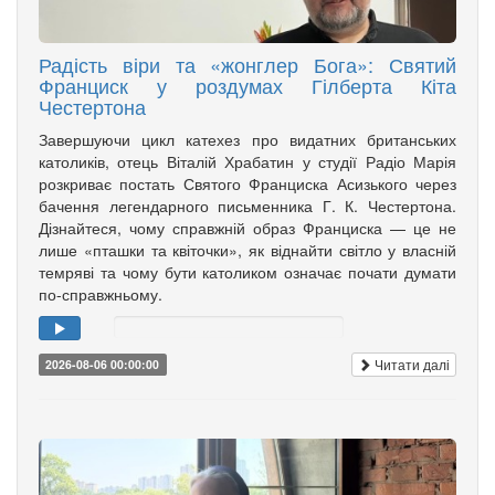
Радість віри та «жонглер Бога»: Святий
Франциск у роздумах Гілберта Кіта
Честертона
Завершуючи цикл катехез про видатних британських
католиків, отець Віталій Храбатин у студії Радіо Марія
розкриває постать Святого Франциска Асизького через
бачення легендарного письменника Г. К. Честертона.
Дізнайтеся, чому справжній образ Франциска — це не
лише «пташки та квіточки», як віднайти світло у власній
темряві та чому бути католиком означає почати думати
по-справжньому.
Читати далі
2026-08-06 00:00:00