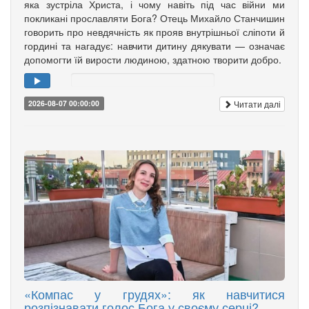
яка зустріла Христа, і чому навіть під час війни ми
покликані прославляти Бога? Отець Михайло Станчишин
говорить про невдячність як прояв внутрішньої сліпоти й
гордині та нагадує: навчити дитину дякувати — означає
допомогти їй вирости людиною, здатною творити добро.
Читати далі
2026-08-07 00:00:00
«Компас у грудях»: як навчитися
розпізнавати голос Бога у своєму серці?