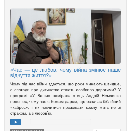
«Час — це любов: чому війна змінює наше
відчуття життя?»
Чому під час війни здається, що роки минають швидше,
а спогади про дитинство стають особливо дорогими? У
програмі «У Ваших намірах» отець Андрій Немченко
пояснює, чому час є Божим даром, що означає біблійний
«кайрос», і як навчитися проживати кожну мить не зі
страхом, а з любов’ю.