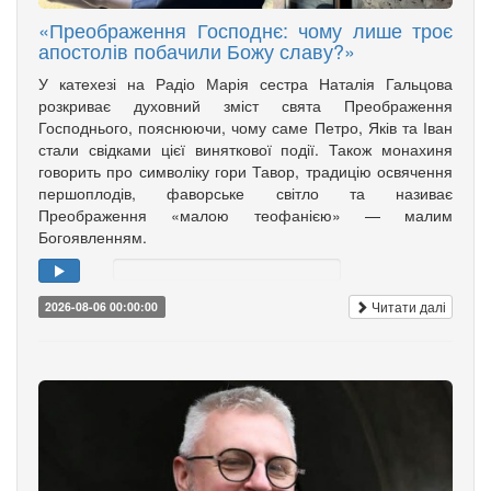
«Преображення Господнє: чому лише троє
апостолів побачили Божу славу?»
У катехезі на Радіо Марія сестра Наталія Гальцова
розкриває духовний зміст свята Преображення
Господнього, пояснюючи, чому саме Петро, Яків та Іван
стали свідками цієї виняткової події. Також монахиня
говорить про символіку гори Тавор, традицію освячення
першоплодів, фаворське світло та називає
Преображення «малою теофанією» — малим
Богоявленням.
Читати далі
2026-08-06 00:00:00