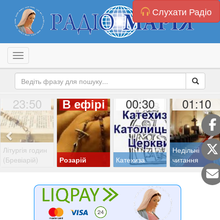
Слухати Радіо
Toggle navigation
23:50
00:30
01:10
В ефірі
Літургія годин
Недільні
(Бревіарій)
Розарій
Катехиза
читання