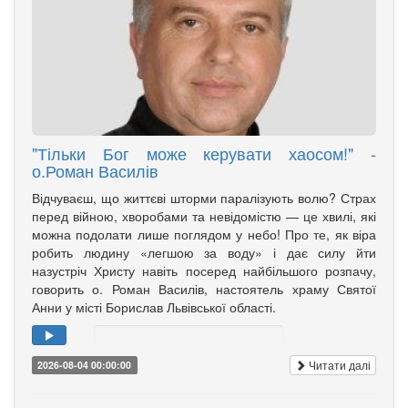
"Тільки Бог може керувати хаосом!" -
о.Роман Василів
Відчуваєш, що життєві шторми паралізують волю? Страх
перед війною, хворобами та невідомістю — це хвилі, які
можна подолати лише поглядом у небо! Про те, як віра
робить людину «легшою за воду» і дає силу йти
назустріч Христу навіть посеред найбільшого розпачу,
говорить о. Роман Василів, настоятель храму Святої
Анни у місті Борислав Львівської області.
Читати далі
2026-08-04 00:00:00