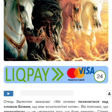
Отець Валентин зазначає: «Ми хочемо
похилитися над
словом Божим
, що має есхатологічні нотки». Він пояснює, що
апокаліпсис
— це «відкриття того, що було закрите». Спікер