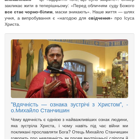
закликає жити в теперішньому: «Перед обличчям суду Божого
все стає чорно-білим
, маски зникають». Наше життя — шлях
учня, а випробування є «нагодою для
свідчення
» про Ісуса
Христа.
"Вдячність — ознака зустрічі з Христом", -
о.Михайло Станчишин
Чому вдячність є однією з найважливіших ознак людини,
яка зустріла Христа, і чому навіть під час війни ми
покликані прославляти Бога? Отець Михайло Станчишин
говорить про невдячність як прояв внутрішньої сліпоти й