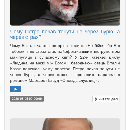
Чому Петро почав тонути не через бурю, а
через страх?
Чому Бог так часто повторює людині: «Не бійся, бо Я з
тобою», і як страх стає найефективнішим інструментом
маніпуляції в сучасному світі? У 22-й катехезі циклу
«Людина на межі між Богом і безоднею» отець Віталій
Козак пояснює, чому апостол Петро почав тонути не
через бурю, а через страх, і проводить паралелі з
романом Маргарет Етвуд «Оповідь служниці».
Читати далі
2026-08-05 00:00:00