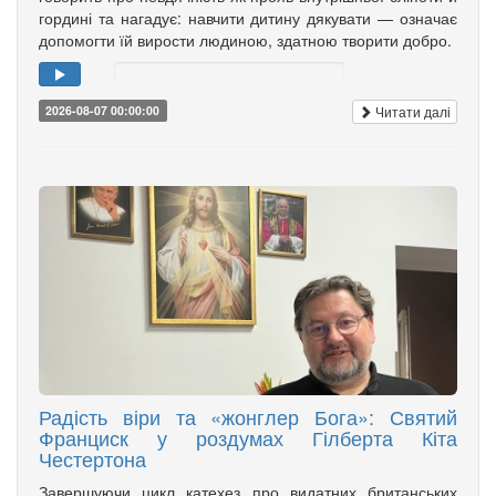
гордині та нагадує: навчити дитину дякувати — означає
допомогти їй вирости людиною, здатною творити добро.
Читати далі
2026-08-07 00:00:00
Радість віри та «жонглер Бога»: Святий
Франциск у роздумах Гілберта Кіта
Честертона
Завершуючи цикл катехез про видатних британських