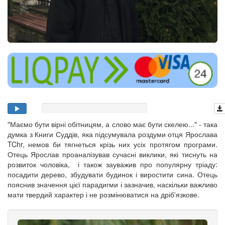
"Маємо бути вірні обітницям, а слово має бути скелею..." - така
думка з Книги Суддів, яка підсумувала роздуми отця Ярослава
TChr, немов би тягнеться крізь них усіх протягом програми.
Отець Ярослав проаналізував сучасні виклики, які тиснуть на
розвиток чоловіка, і також зауважив про популярну тріаду:
посадити дерево, збудувати будинок і виростити сина. Отець
пояснив значення цієї парадигми і зазначив, наскільки важливо
мати твердий характер і не розмінюватися на дріб'язкове.