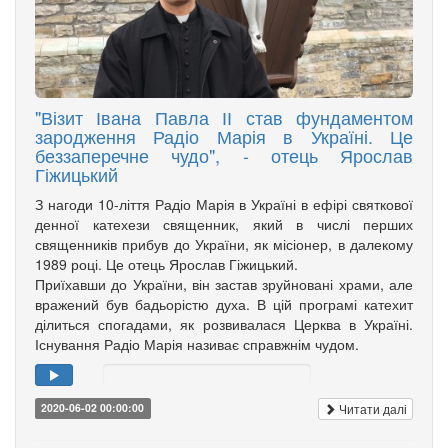
"Візит Івана Павла ІІ став фундаментом
зародження Радіо Марія в Україні. Це
беззаперечне чудо", - отець Ярослав
Гіжицький
З нагоди 10-ліття Радіо Марія в Україні в ефірі святкової
денної катехези священник, який в числі перших
священників прибув до України, як місіонер, в далекому
1989 році. Це отець Ярослав Гіжицький.
Приїхавши до України, він застав зруйновані храми, але
вражений був бадьорістю духа. В цій програмі катехит
ділиться спогадами, як розвивалася Церква в Україні.
Існування Радіо Марія називає справжнім чудом.
Читати далі
2020-06-02 00:00:00