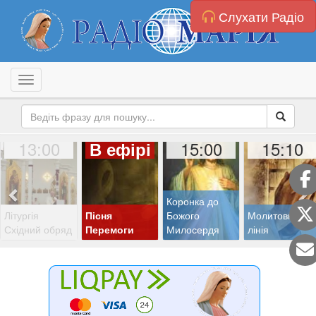
Слухати Радіо
Toggle navigation
13:00
15:00
15:10
В ефірі
Коронка до
Літургія
Пісня
Божого
Молитовна
Східний обряд
Перемоги
Милосердя
лінія