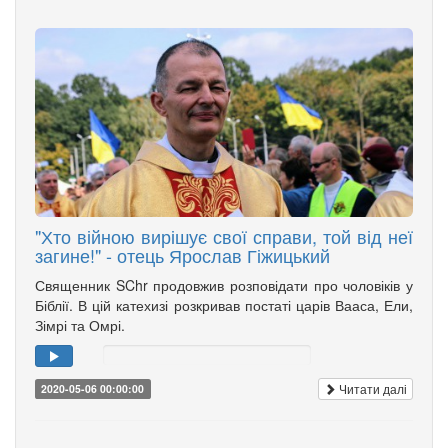
"Хто війною вирішує свої справи, той від неї
загине!" - отець Ярослав Гіжицький
Священник SChr продовжив розповідати про чоловіків у
Біблії. В цій катехизі розкривав постаті царів Вааса, Ели,
Зімрі та Омрі.
Читати далі
2020-05-06 00:00:00